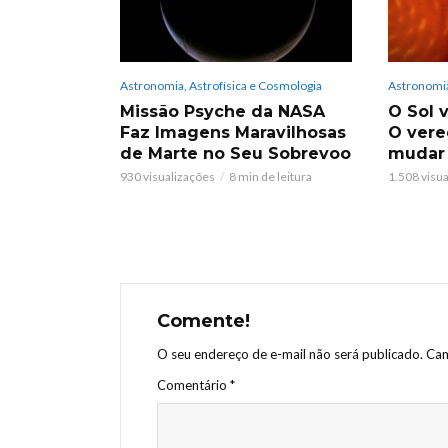
Astronomia, Astrofísica e Cosmologia
Astronomia
Missão Psyche da NASA
O Sol v
Faz Imagens Maravilhosas
O vere
de Marte no Seu Sobrevoo
mudar
930 visualizações
8 min de leitura
1.508 visu
Comente!
O seu endereço de e-mail não será publicado.
Cam
Comentário
*