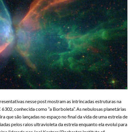
esentativas nesse post mostram as intrincadas estruturas na
 6302, conhecida como “a Borboleta”. As nebulosas planetárias
ra que são lançadas no espaço no final da vida de uma estrela de
iadas pelos raios ultravioleta da estrela enquanto ela evolui para
pe liderada por Joel Kastner (Rochester Institute of