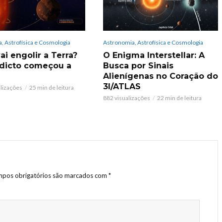
, Astrofísica e Cosmologia
Astronomia, Astrofísica e Cosmologia
ai engolir a Terra?
O Enigma Interstellar: A
dicto começou a
Busca por Sinais
Alienígenas no Coração do
3I/ATLAS
alizações
25 min de leitura
882 visualizações
22 min de leitura
pos obrigatórios são marcados com
*