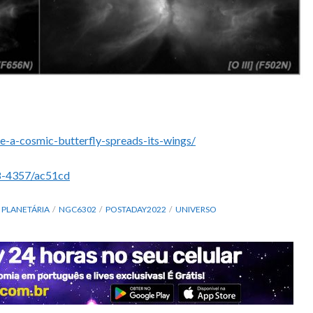
e-a-cosmic-butterfly-spreads-its-wings/
38-4357/ac51cd
 PLANETÁRIA
NGC6302
POSTADAY2022
UNIVERSO