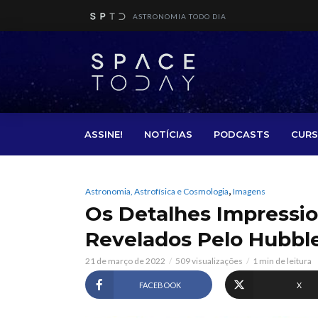
ASTRONOMIA TODO DIA
ASSINE!
NOTÍCIAS
PODCASTS
CURS
,
Astronomia, Astrofísica e Cosmologia
Imagens
Os Detalhes Impressi
Revelados Pelo Hubbl
21 de março de 2022
509 visualizações
1 min de leitura
FACEBOOK
X