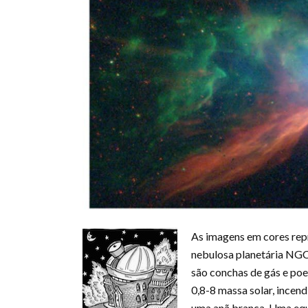
As imagens em cores repr
nebulosa planetária NGC
são conchas de gás e poei
0,8-8 massa solar, incend
uma anã branca. Uma equi