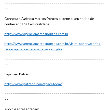
===================================================
==
Conheça a Agência Marcos Pontes e torne o seu sonho de
conhecer o ESO em realidade:
http://www.agenciamarcospontes.com.br
http://www.agenciamarcospontes.com.br/visita-observatorios-
telescopios-eso-atacama-viagem.php
===================================================
==
Seja meu Patrão:
http://www.patreon.com/spacetoday
===================================================
==
Apoio e apresentação: