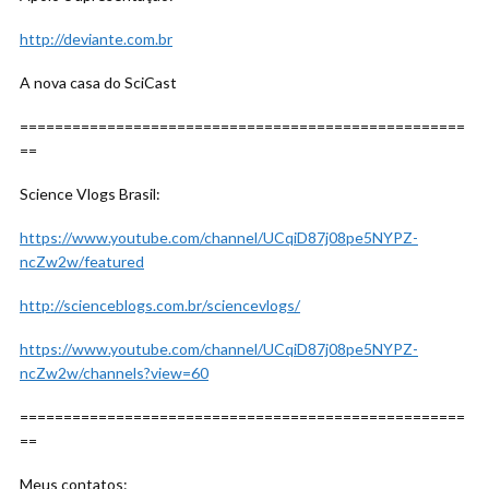
http://deviante.com.br
A nova casa do SciCast
===================================================
==
Science Vlogs Brasil:
https://www.youtube.com/channel/UCqiD87j08pe5NYPZ-
ncZw2w/featured
http://scienceblogs.com.br/sciencevlogs/
https://www.youtube.com/channel/UCqiD87j08pe5NYPZ-
ncZw2w/channels?view=60
===================================================
==
Meus contatos: