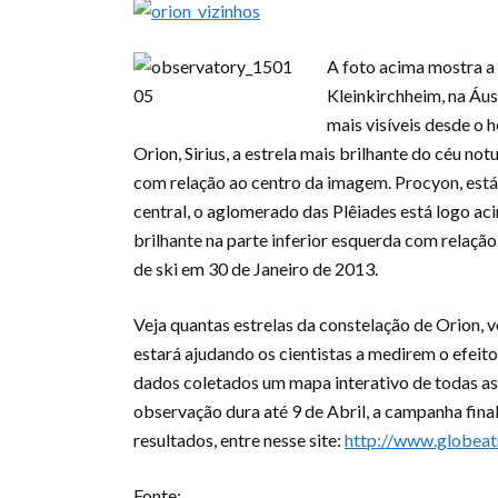
A foto acima mostra a
Kleinkirchheim, na Áust
mais visíveis desde o 
Orion, Sirius, a estrela mais brilhante do céu no
com relação ao centro da imagem. Procyon, está na
central, o aglomerado das Plêiades está logo acim
brilhante na parte inferior esquerda com relação 
de ski em 30 de Janeiro de 2013.
Veja quantas estrelas da constelação de Orion, 
estará ajudando os cientistas a medirem o efeito
dados coletados um mapa interativo de todas as
observação dura até 9 de Abril, a campanha fina
resultados, entre nesse site:
http://www.globeat
Fonte: