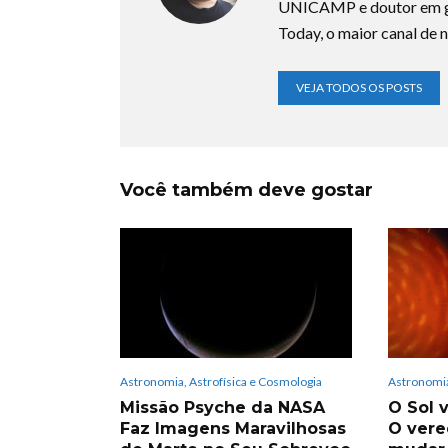
UNICAMP e doutor em ge
Today, o maior canal de n
VEJA TODOS OS POSTS
Você também deve gostar
Astronomia, Astrofísica e Cosmologia
Astronomia
Missão Psyche da NASA
O Sol v
Faz Imagens Maravilhosas
O vere