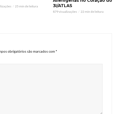
Alienígenas no Coração do
3I/ATLAS
alizações
25 min de leitura
879 visualizações
22 min de leitura
pos obrigatórios são marcados com
*