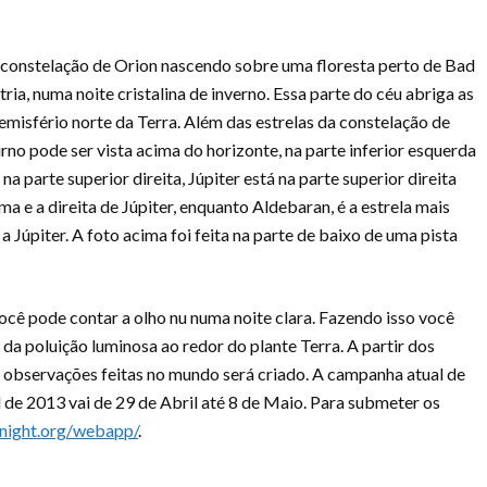
 constelação de Orion nascendo sobre uma floresta perto de Bad
ria, numa noite cristalina de inverno. Essa parte do céu abriga as
hemisfério norte da Terra. Além das estrelas da constelação de
turno pode ser vista acima do horizonte, na parte inferior esquerda
 parte superior direita, Júpiter está na parte superior direita
a e a direita de Júpiter, enquanto Aldebaran, é a estrela mais
a Júpiter. A foto acima foi feita na parte de baixo de uma pista
você pode contar a olho nu numa noite clara. Fazendo isso você
 da poluição luminosa ao redor do plante Terra. A partir dos
 observações feitas no mundo será criado. A campanha atual de
l de 2013 vai de 29 de Abril até 8 de Maio. Para submeter os
night.org/webapp/
.