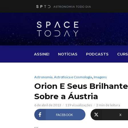
ASTRONOMIA TODO DIA
ASSINE!
NOTÍCIAS
PODCASTS
CURS
,
Astronomia, Astrofísica e Cosmologia
Imagens
Orion E Seus Brilhant
Sobre a Áustria
6 de abril de 2013
119 visualizações
2 min de leitura
FACEBOOK
X