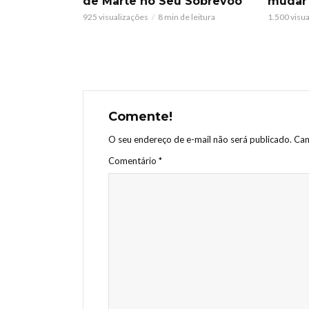
de Marte no Seu Sobrevoo
mudar
925 visualizações
8 min de leitura
1.500 visu
Comente!
O seu endereço de e-mail não será publicado.
Cam
Comentário
*