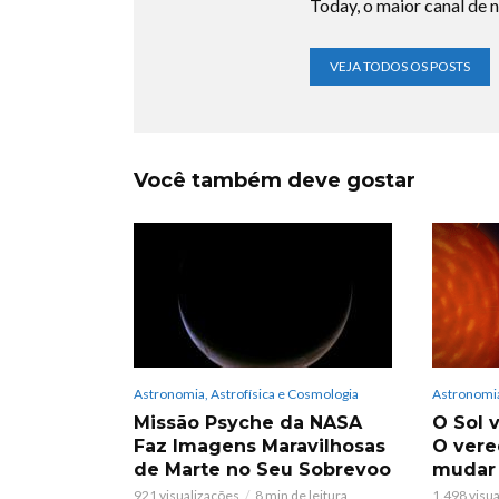
Today, o maior canal de n
VEJA TODOS OS POSTS
Você também deve gostar
Astronomia, Astrofísica e Cosmologia
Astronomia
Missão Psyche da NASA
O Sol v
Faz Imagens Maravilhosas
O vere
de Marte no Seu Sobrevoo
mudar
921 visualizações
8 min de leitura
1.498 visu