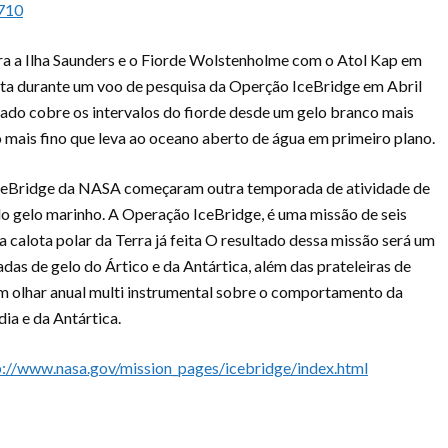
 a Ilha Saunders e o Fiorde Wolstenholme com o Atol Kap em
eita durante um voo de pesquisa da Operção IceBridge em Abril
ado cobre os intervalos do fiorde desde um gelo branco mais
o mais fino que leva ao oceano aberto de água em primeiro plano.
IceBridge da NASA começaram outra temporada de atividade de
do gelo marinho. A Operação IceBridge, é uma missão de seis
 calota polar da Terra já feita O resultado dessa missão será um
s de gelo do Ártico e da Antártica, além das prateleiras de
um olhar anual multi instrumental sobre o comportamento da
ia e da Antártica.
p://www.nasa.gov/mission_pages/icebridge/index.html