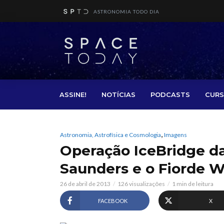
ASTRONOMIA TODO DIA
ASSINE!
NOTÍCIAS
PODCASTS
CURS
,
Astronomia, Astrofísica e Cosmologia
Imagens
Operação IceBridge da
Saunders e o Fiorde 
26 de abril de 2013
126 visualizações
1 min de leitura
FACEBOOK
X