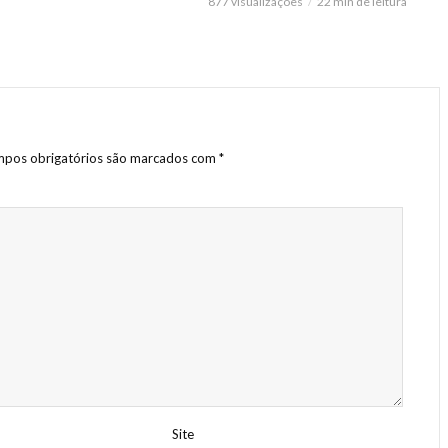
877 visualizações
22 min de leitura
pos obrigatórios são marcados com
*
Site