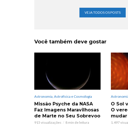
VEJA TODOS OS POSTS
Você também deve gostar
Astronomia, Astrofísica e Cosmologia
Astronomia
Missão Psyche da NASA
O Sol v
Faz Imagens Maravilhosas
O vere
de Marte no Seu Sobrevoo
mudar
915 visualizações
8 min de leitura
1.497 visu