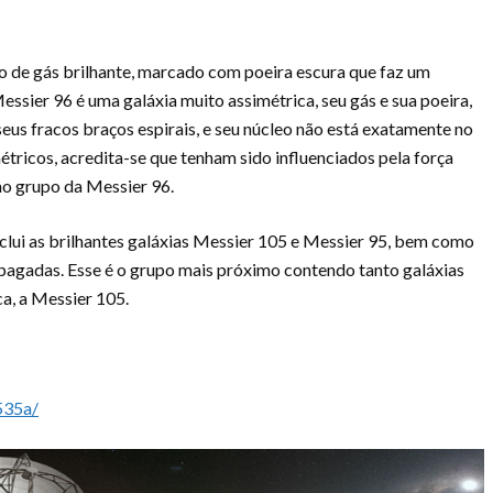
ão de gás brilhante, marcado com poeira escura que faz um
ssier 96 é uma galáxia muito assimétrica, seu gás e sua poeira,
eus fracos braços espirais, e seu núcleo não está exatamente no
tricos, acredita-se que tenham sido influenciados pela força
mo grupo da Messier 96.
ui as brilhantes galáxias Messier 105 e Messier 95, bem como
pagadas. Esse é o grupo mais próximo contendo tanto galáxias
ca, a Messier 105.
535a/