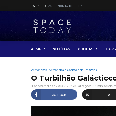
ASTRONOMIA TODO DIA
ASSINE!
NOTÍCIAS
PODCASTS
CURS
,
Astronomia, Astrofísica e Cosmologia
Imagens
O Turbilhão Galácticc
4 de setembro de 2015
228 visualizações
1 min de leitur
FACEBOOK
X