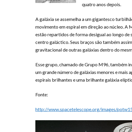
quatro anos depois.
A galáxia se assemelha a um gigantesco turbilh
movimento em espiral em direção ao núcleo. A Me
estão repartidos de forma desigual ao longo de s
centro galáctico. Seus braços são também assimé
gravitacional de outras galáxias dentro do mes
Esse grupo, chamado de Grupo M96, também incl
um grande número de galáxias menores e mais a
espirais brilhantes e uma brilhante galáxia elípti
Fonte:
http://www.spacetelescope.org/images/potw1