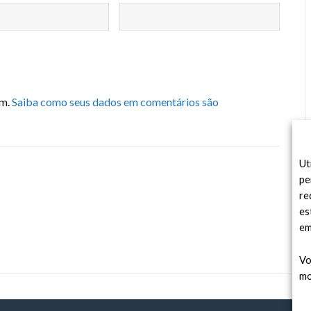
am.
Saiba como seus dados em comentários são
Ut
pe
re
es
em
Vo
mo