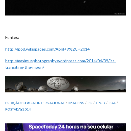
Fontes:
http://lpod.wikispaces.com/April+9%2C+2014
http://maximusphotography.wordpress.com/2014/04/09/iss-
transiting-the-moon/
ESTAÇÃO ESPACIAL INTERNACIONAL
IMAGENS
ISS
LPOD
LUA
POSTADAY2014