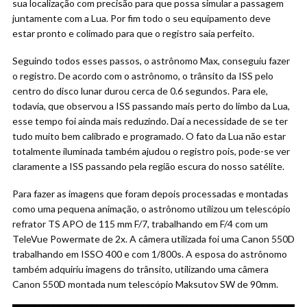
sua localização com precisão para que possa simular a passagem
juntamente com a Lua. Por fim todo o seu equipamento deve
estar pronto e colimado para que o registro saia perfeito.
Seguindo todos esses passos, o astrônomo Max, conseguiu fazer
o registro. De acordo com o astrônomo, o trânsito da ISS pelo
centro do disco lunar durou cerca de 0.6 segundos. Para ele,
todavia, que observou a ISS passando mais perto do limbo da Lua,
esse tempo foi ainda mais reduzindo. Daí a necessidade de se ter
tudo muito bem calibrado e programado. O fato da Lua não estar
totalmente iluminada também ajudou o registro pois, pode-se ver
claramente a ISS passando pela região escura do nosso satélite.
Para fazer as imagens que foram depois processadas e montadas
como uma pequena animação, o astrônomo utilizou um telescópio
refrator TS APO de 115 mm F/7, trabalhando em F/4 com um
TeleVue Powermate de 2x. A câmera utilizada foi uma Canon 550D
trabalhando em ISSO 400 e com 1/800s. A esposa do astrônomo
também adquiriu imagens do trânsito, utilizando uma câmera
Canon 550D montada num telescópio Maksutov SW de 90mm.