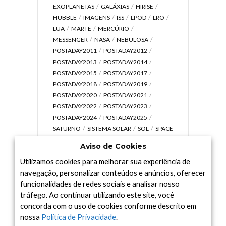
EXOPLANETAS
GALÁXIAS
HIRISE
HUBBLE
IMAGENS
ISS
LPOD
LRO
LUA
MARTE
MERCÚRIO
MESSENGER
NASA
NEBULOSA
POSTADAY2011
POSTADAY2012
POSTADAY2013
POSTADAY2014
POSTADAY2015
POSTADAY2017
POSTADAY2018
POSTADAY2019
POSTADAY2020
POSTADAY2021
POSTADAY2022
POSTADAY2023
POSTADAY2024
POSTADAY2025
SATURNO
SISTEMA SOLAR
SOL
SPACE
TODAY TV
TELESCÓPIOS
TERRA
Aviso de Cookies
UNIVERSO
VÍDEO
Utilizamos cookies para melhorar sua experiência de
navegação, personalizar conteúdos e anúncios, oferecer
funcionalidades de redes sociais e analisar nosso
tráfego. Ao continuar utilizando este site, você
Arquivo
concorda com o uso de cookies conforme descrito em
Arquivo
nossa
Política de Privacidade
.