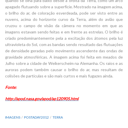
quando se olha para baixo desde a órbita da Terra, como um arco
apagado flutuando sobre a superfície. Mostrado na imagem acima,
o brilho do ar, de coloração esverdeada, pode ser visto entre as
nuvens, acima do horizonte curvo da Terra, além do avião que
cruzou o campo de visão da câmera no momento em que as
imagens estavam sendo feitas e em frente as estrelas. O brilho é
criado predominantemente pela a excitação dos átomos pela luz
ultravioleta do Sol, com as bandas sendo resultado das flutuações
de densidade geradas pelo movimento ascendente das ondas de
gravidade atmosféricas. A imagem acima foi feita em meados de
Julho sobre a cidade de Weikerscheim na Alemanha. Os raios e as
auroras podem também causar o brilho do ar, mas resultam de
colisões de partículas e são mais curtos e mais fugazes ainda.
Fonte:
http://apod.nasa.gov/apod/ap120905.html
IMAGENS
POSTADAY2012
TERRA