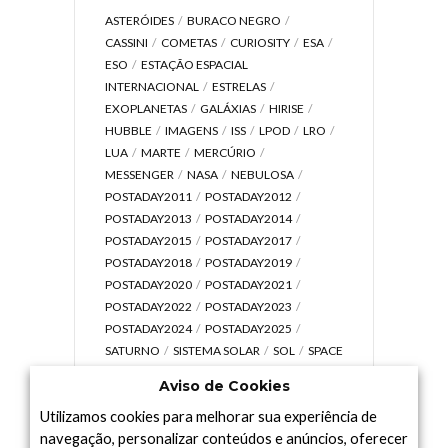
ASTERÓIDES
BURACO NEGRO
CASSINI
COMETAS
CURIOSITY
ESA
ESO
ESTAÇÃO ESPACIAL
INTERNACIONAL
ESTRELAS
EXOPLANETAS
GALÁXIAS
HIRISE
HUBBLE
IMAGENS
ISS
LPOD
LRO
LUA
MARTE
MERCÚRIO
MESSENGER
NASA
NEBULOSA
POSTADAY2011
POSTADAY2012
POSTADAY2013
POSTADAY2014
POSTADAY2015
POSTADAY2017
POSTADAY2018
POSTADAY2019
POSTADAY2020
POSTADAY2021
POSTADAY2022
POSTADAY2023
POSTADAY2024
POSTADAY2025
SATURNO
SISTEMA SOLAR
SOL
SPACE
TODAY TV
TELESCÓPIOS
TERRA
Aviso de Cookies
UNIVERSO
VÍDEO
Utilizamos cookies para melhorar sua experiência de
navegação, personalizar conteúdos e anúncios, oferecer