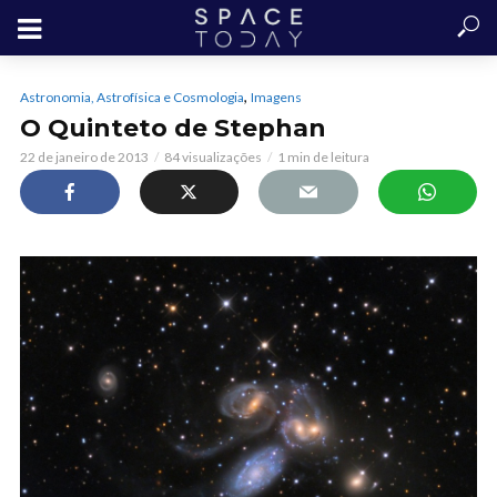
,
Astronomia, Astrofísica e Cosmologia
Imagens
O Quinteto de Stephan
22 de janeiro de 2013
84 visualizações
1 min de leitura