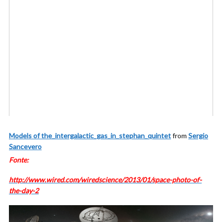
Models of the_intergalactic_gas_in_stephan_quintet
from
Sergio
Sancevero
Fonte:
http://www.wired.com/wiredscience/2013/01/space-photo-of-
the-day-2