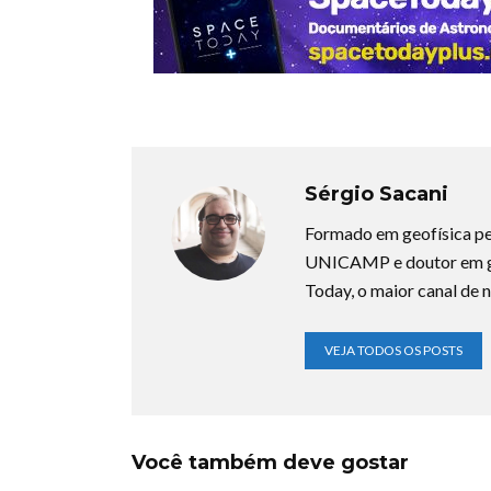
Sérgio Sacani
Formado em geofísica pe
UNICAMP e doutor em ge
Today, o maior canal de n
VEJA TODOS OS POSTS
Você também deve gostar