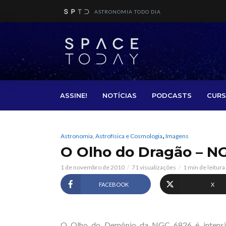
ASTRONOMIA TODO DIA
ASSINE!
NOTÍCIAS
PODCASTS
CURS
,
Astronomia, Astrofísica e Cosmologia
Imagens
O Olho do Dragão – N
1 de novembro de 2010
71 visualizações
1 min de leitura
FACEBOOK
X
O Olho do Demônio da NGC 6826 é intensifi