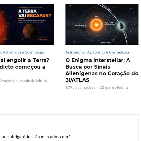
, Astrofísica e Cosmologia
Astronomia, Astrofísica e Cosmologia
ai engolir a Terra?
O Enigma Interstellar: A
dicto começou a
Busca por Sinais
Alienígenas no Coração do
3I/ATLAS
alizações
25 min de leitura
879 visualizações
22 min de leitura
pos obrigatórios são marcados com
*