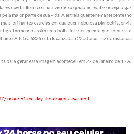
dores que brilham com um verde apagado acredita-se seja o gás
pela maior parte de sua vida. A estrela quente remanescente (no
 mais brilhantes estrelas em qualquer nebulosa planetária, envia
antigo, formando assim uma bolha interior quente que empurra o
ilhante. A NGC 6826 está localizada a 2200 anos-luz de distância
ita para gerar essa imagem aconteceu em 27 de Janeiro de 1996
0/image-of-the-day-the-dragons-eye.html