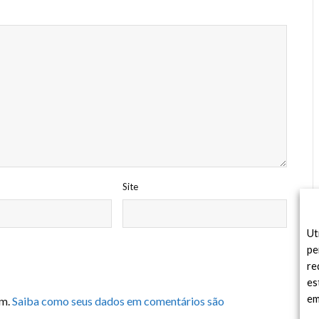
Site
Ut
pe
re
es
em
am.
Saiba como seus dados em comentários são