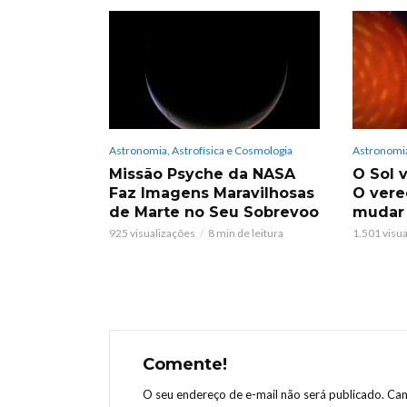
Astronomia, Astrofísica e Cosmologia
Astronomia
Missão Psyche da NASA
O Sol v
Faz Imagens Maravilhosas
O vere
de Marte no Seu Sobrevoo
mudar
925 visualizações
8 min de leitura
1.501 visu
Comente!
O seu endereço de e-mail não será publicado.
Cam