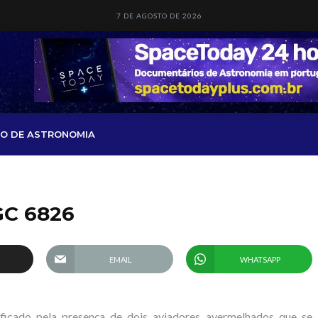
7 DE AGOSTO DE 2026
O DE ASTRONOMIA
GC 6826
EMAIL
WHATSAPP
cado pela presença de dois aviadores avermelhados que se