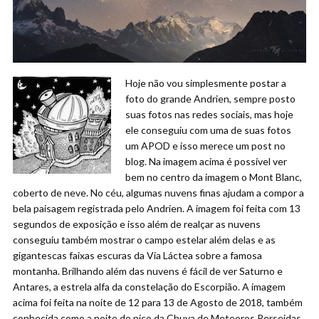
Hoje não vou simplesmente postar a
foto do grande Andrien, sempre posto
suas fotos nas redes sociais, mas hoje
ele conseguiu com uma de suas fotos
um APOD e isso merece um post no
blog. Na imagem acima é possível ver
bem no centro da imagem o Mont Blanc,
coberto de neve. No céu, algumas nuvens finas ajudam a compor a
bela paisagem registrada pelo Andrien. A imagem foi feita com 13
segundos de exposição e isso além de realçar as nuvens
conseguiu também mostrar o campo estelar além delas e as
gigantescas faixas escuras da Via Láctea sobre a famosa
montanha. Brilhando além das nuvens é fácil de ver Saturno e
Antares, a estrela alfa da constelação do Escorpião. A imagem
acima foi feita na noite de 12 para 13 de Agosto de 2018, também
conhecida como a noite do pico da Chuva de Meteoros Perseidas.