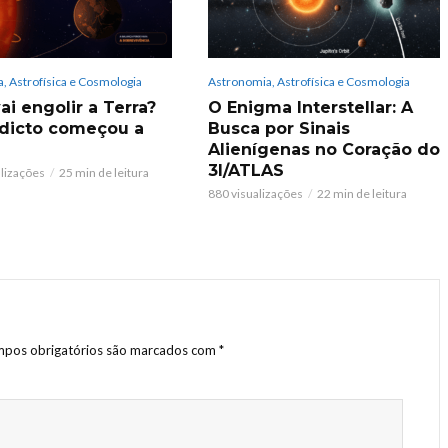
, Astrofísica e Cosmologia
Astronomia, Astrofísica e Cosmologia
ai engolir a Terra?
O Enigma Interstellar: A
dicto começou a
Busca por Sinais
Alienígenas no Coração do
3I/ATLAS
alizações
25 min de leitura
880 visualizações
22 min de leitura
pos obrigatórios são marcados com
*