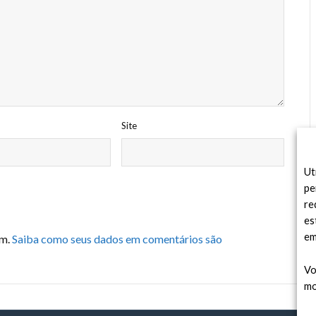
Site
Ut
pe
re
es
em
am.
Saiba como seus dados em comentários são
Vo
mo