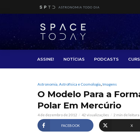
ASTRONOMIA TODO DIA
ASSINE!
NOTÍCIAS
PODCASTS
CURS
,
Astronomia, Astrofísica e Cosmologia
Imagens
O Modelo Para a Form
Polar Em Mercúrio
4 de dezembro de 2012
42 visualizações
2 min de leitura
FACEBOOK
X