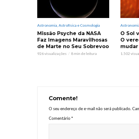
Astronomia, Astrofísica e Cosmologia
Astronomia
Missão Psyche da NASA
O Sol v
Faz Imagens Maravilhosas
O vere
de Marte no Seu Sobrevoo
mudar
926 visualizações
8 min de leitura
1.502 visu
Comente!
O seu endereço de e-mail não será publicado.
Cam
Comentário
*