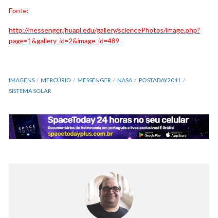
Fonte:
http://messenger.jhuapl.edu/gallery/sciencePhotos/image.php?
page=1&gallery_id=2&image_id=489
IMAGENS
MERCÚRIO
MESSENGER
NASA
POSTADAY2011
SISTEMA SOLAR