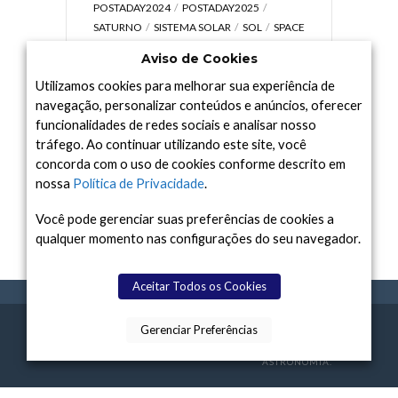
POSTADAY2024
POSTADAY2025
SATURNO
SISTEMA SOLAR
SOL
SPACE
TODAY TV
TELESCÓPIOS
TERRA
Aviso de Cookies
UNIVERSO
VÍDEO
Utilizamos cookies para melhorar sua experiência de
navegação, personalizar conteúdos e anúncios, oferecer
funcionalidades de redes sociais e analisar nosso
tráfego. Ao continuar utilizando este site, você
Arquivo
concorda com o uso de cookies conforme descrito em
Arquivo
nossa
Política de Privacidade
.
Você pode gerenciar suas preferências de cookies a
qualquer momento nas configurações do seu navegador.
Aceitar Todos os Cookies
Gerenciar Preferências
SPACE TODAY
, 2015-2026.
POLÍTICA DE
SOBR
TERMOS
CONTATO
FEITO COM
À
PRIVACIDADE
E NÓS
DE USO
ASTRONOMIA.