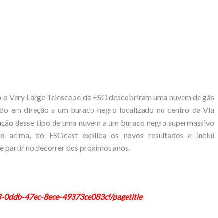
 o Very Large Telescope do ESO descobriram uma nuvem de gás
do em direção a um buraco negro localizado no centro da Via
mação desse tipo de uma nuvem a um buraco negro supermassivo
o acima, do ESOcast explica os novos resultados e inclui
e partir no decorrer dos próximos anos.
c3-0ddb-47ec-8ece-49373ce083cf/pagetitle