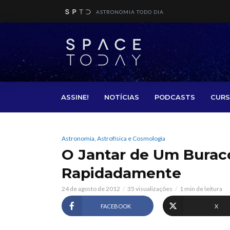
ASTRONOMIA TODO DIA
ASSINE!
NOTÍCIAS
PODCASTS
CURS
Astronomia, Astrofísica e Cosmologia
O Jantar de Um Burac
Rapidadamente
24 de agosto de 2012
35 visualizações
1 min de leitura
FACEBOOK
X