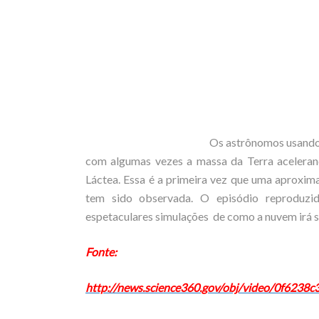
Os astrônomos usando
com algumas vezes a massa da Terra aceleran
Láctea. Essa é a primeira vez que uma aproxi
tem sido observada. O episódio reproduzid
espetaculares simulações de como a nuvem irá s
Fonte:
http://news.science360.gov/obj/video/0f6238