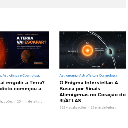
, Astrofísica e Cosmologia
Astronomia, Astrofísica e Cosmologia
ai engolir a Terra?
O Enigma Interstellar: A
dicto começou a
Busca por Sinais
Alienígenas no Coração do
3I/ATLAS
alizações
25 min de leitura
882 visualizações
22 min de leitura