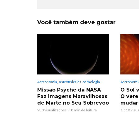
Você também deve gostar
Astronomia, Astrofísica e Cosmologia
Astronomia
Missão Psyche da NASA
O Sol v
Faz Imagens Maravilhosas
O vere
de Marte no Seu Sobrevoo
mudar
930 visualizações
8 min de leitura
1.510 visu