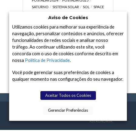
POSTADAY2024
POSTADAY2025
SATURNO
SISTEMA SOLAR
SOL
SPACE
TODAY TV
TELESCÓPIOS
TERRA
Aviso de Cookies
UNIVERSO
VÍDEO
Utilizamos cookies para melhorar sua experiência de
navegação, personalizar conteúdos e anúncios, oferecer
funcionalidades de redes sociais e analisar nosso
tráfego. Ao continuar utilizando este site, você
Arquivo
concorda com o uso de cookies conforme descrito em
Arquivo
nossa
Política de Privacidade
.
Você pode gerenciar suas preferências de cookies a
qualquer momento nas configurações do seu navegador.
Aceitar Todos os Cookies
Gerenciar Preferências
SPACE TODAY
, 2015-2026.
POLÍTICA DE
SOBR
TERMOS
CONTATO
FEITO COM
À
PRIVACIDADE
E NÓS
DE USO
ASTRONOMIA.