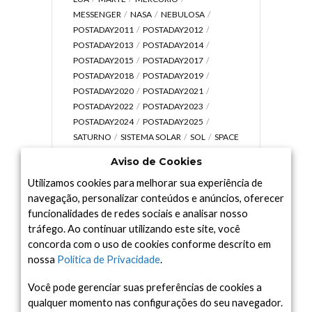
MESSENGER
NASA
NEBULOSA
POSTADAY2011
POSTADAY2012
POSTADAY2013
POSTADAY2014
POSTADAY2015
POSTADAY2017
POSTADAY2018
POSTADAY2019
POSTADAY2020
POSTADAY2021
POSTADAY2022
POSTADAY2023
POSTADAY2024
POSTADAY2025
SATURNO
SISTEMA SOLAR
SOL
SPACE
TODAY TV
TELESCÓPIOS
TERRA
Aviso de Cookies
UNIVERSO
VÍDEO
Utilizamos cookies para melhorar sua experiência de
navegação, personalizar conteúdos e anúncios, oferecer
funcionalidades de redes sociais e analisar nosso
tráfego. Ao continuar utilizando este site, você
Arquivo
concorda com o uso de cookies conforme descrito em
Arquivo
nossa
Política de Privacidade
.
Você pode gerenciar suas preferências de cookies a
qualquer momento nas configurações do seu navegador.