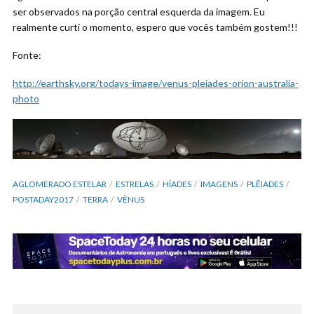
ser observados na porção central esquerda da imagem. Eu
realmente curti o momento, espero que vocês também gostem!!!
Fonte:
http://earthsky.org/todays-image/venus-pleiades-orion-australia-
photo
AGLOMERADO ESTELAR
ESTRELAS
HÍADES
IMAGENS
PLÊIADES
POSTADAY2017
TERRA
VÊNUS