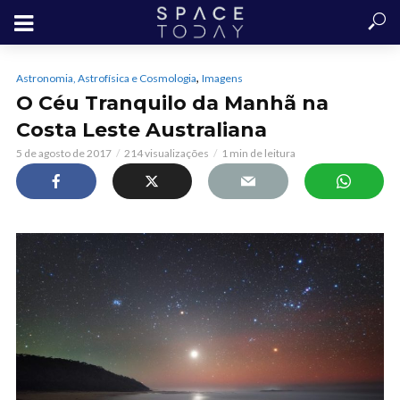
,
Astronomia, Astrofísica e Cosmologia
Imagens
O Céu Tranquilo da Manhã na
Costa Leste Australiana
5 de agosto de 2017
214 visualizações
1 min de leitura