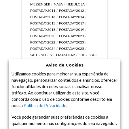
MESSENGER
NASA
NEBULOSA
POSTADAY2011
POSTADAY2012
POSTADAY2013
POSTADAY2014
POSTADAY2015
POSTADAY2017
POSTADAY2018
POSTADAY2019
POSTADAY2020
POSTADAY2021
POSTADAY2022
POSTADAY2023
POSTADAY2024
POSTADAY2025
SATURNO
SISTEMA SOLAR
SOL
SPACE
TODAY TV
TELESCÓPIOS
TERRA
Aviso de Cookies
UNIVERSO
VÍDEO
Utilizamos cookies para melhorar sua experiência de
navegação, personalizar conteúdos e anúncios, oferecer
funcionalidades de redes sociais e analisar nosso
tráfego. Ao continuar utilizando este site, você
Arquivo
concorda com o uso de cookies conforme descrito em
Arquivo
nossa
Política de Privacidade
.
Você pode gerenciar suas preferências de cookies a
qualquer momento nas configurações do seu navegador.