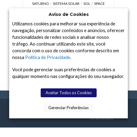
SATURNO
SISTEMA SOLAR
SOL
SPACE
TODAY TV
TELESCÓPIOS
TERRA
Aviso de Cookies
UNIVERSO
VÍDEO
Utilizamos cookies para melhorar sua experiência de
navegação, personalizar conteúdos e anúncios, oferecer
funcionalidades de redes sociais e analisar nosso
tráfego. Ao continuar utilizando este site, você
Arquivo
concorda com o uso de cookies conforme descrito em
Arquivo
nossa
Política de Privacidade
.
Você pode gerenciar suas preferências de cookies a
qualquer momento nas configurações do seu navegador.
Aceitar Todos os Cookies
Gerenciar Preferências
SPACE TODAY
, 2015-2026.
POLÍTICA DE
SOBR
TERMOS
CONTATO
FEITO COM
À
PRIVACIDADE
E NÓS
DE USO
ASTRONOMIA.