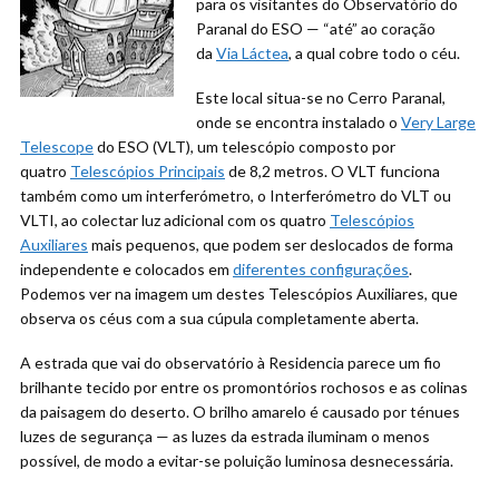
para os visitantes do Observatório do
Paranal do ESO — “até” ao coração
da
Via Láctea
, a qual cobre todo o céu.
Este local situa-se no Cerro Paranal,
onde se encontra instalado o
Very Large
Telescope
do ESO (VLT), um telescópio composto por
quatro
Telescópios Principais
de 8,2 metros. O VLT funciona
também como um interferómetro, o Interferómetro do VLT ou
VLTI, ao colectar luz adicional com os quatro
Telescópios
Auxiliares
mais pequenos, que podem ser deslocados de forma
independente e colocados em
diferentes configurações
.
Podemos ver na imagem um destes Telescópios Auxiliares, que
observa os céus com a sua cúpula completamente aberta.
A estrada que vai do observatório à Residencia parece um fio
brilhante tecido por entre os promontórios rochosos e as colinas
da paisagem do deserto. O brilho amarelo é causado por ténues
luzes de segurança — as luzes da estrada iluminam o menos
possível, de modo a evitar-se poluição luminosa desnecessária.