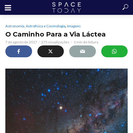
,
Astronomia, Astrofísica e Cosmologia
Imagens
O Caminho Para a Via Láctea
7 de agosto de 2017
275 visualizações
1 min de leitura