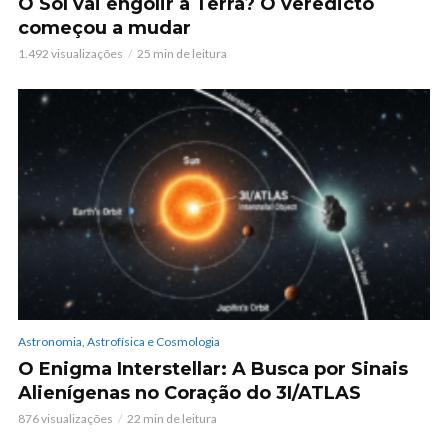
O Sol vai engolir a Terra? O veredicto
começou a mudar
1.492 visualizações
25 min de leitura
Astronomia, Astrofísica e Cosmologia
O Enigma Interstellar: A Busca por Sinais
Alienígenas no Coração do 3I/ATLAS
876 visualizações
22 min de leitura