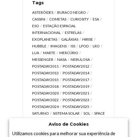
Tags
ASTERÓIDES
BURACO NEGRO
CASSINI
COMETAS
CURIOSITY
ESA
ESO
ESTAÇÃO ESPACIAL
INTERNACIONAL
ESTRELAS
EXOPLANETAS
GALÁXIAS
HIRISE
HUBBLE
IMAGENS
ISS
LPOD
LRO
LUA
MARTE
MERCÚRIO
MESSENGER
NASA
NEBULOSA
POSTADAY2011
POSTADAY2012
POSTADAY2013
POSTADAY2014
POSTADAY2015
POSTADAY2017
POSTADAY2018
POSTADAY2019
POSTADAY2020
POSTADAY2021
POSTADAY2022
POSTADAY2023
POSTADAY2024
POSTADAY2025
SATURNO
SISTEMA SOLAR
SOL
SPACE
TODAY TV
TELESCÓPIOS
TERRA
Aviso de Cookies
UNIVERSO
VÍDEO
Utilizamos cookies para melhorar sua experiência de