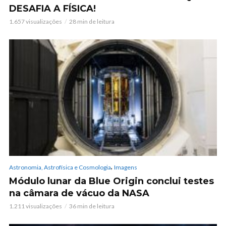
DESAFIA A FÍSICA!
1.657 visualizações
28 min de leitura
,
Astronomia, Astrofísica e Cosmologia
Imagens
Módulo lunar da Blue Origin conclui testes
na câmara de vácuo da NASA
1.211 visualizações
36 min de leitura