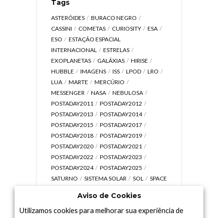
Tags
ASTERÓIDES
BURACO NEGRO
CASSINI
COMETAS
CURIOSITY
ESA
ESO
ESTAÇÃO ESPACIAL
INTERNACIONAL
ESTRELAS
EXOPLANETAS
GALÁXIAS
HIRISE
HUBBLE
IMAGENS
ISS
LPOD
LRO
LUA
MARTE
MERCÚRIO
MESSENGER
NASA
NEBULOSA
POSTADAY2011
POSTADAY2012
POSTADAY2013
POSTADAY2014
POSTADAY2015
POSTADAY2017
POSTADAY2018
POSTADAY2019
POSTADAY2020
POSTADAY2021
POSTADAY2022
POSTADAY2023
POSTADAY2024
POSTADAY2025
SATURNO
SISTEMA SOLAR
SOL
SPACE
TODAY TV
TELESCÓPIOS
TERRA
Aviso de Cookies
UNIVERSO
VÍDEO
Utilizamos cookies para melhorar sua experiência de