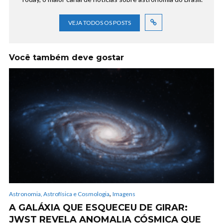
VEJA TODOS OS POSTS
Você também deve gostar
,
Astronomia, Astrofísica e Cosmologia
Imagens
A GALÁXIA QUE ESQUECEU DE GIRAR:
JWST REVELA ANOMALIA CÓSMICA QUE