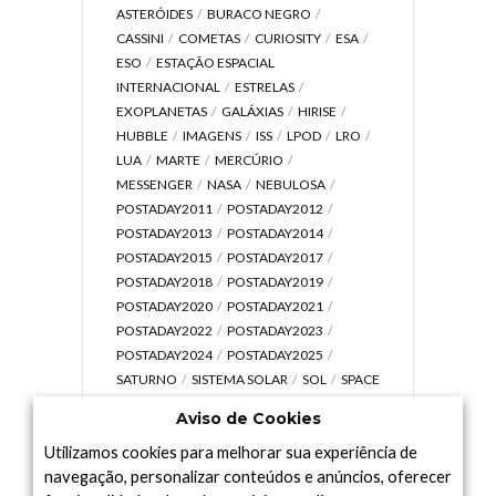
ASTERÓIDES
BURACO NEGRO
CASSINI
COMETAS
CURIOSITY
ESA
ESO
ESTAÇÃO ESPACIAL
INTERNACIONAL
ESTRELAS
EXOPLANETAS
GALÁXIAS
HIRISE
HUBBLE
IMAGENS
ISS
LPOD
LRO
LUA
MARTE
MERCÚRIO
MESSENGER
NASA
NEBULOSA
POSTADAY2011
POSTADAY2012
POSTADAY2013
POSTADAY2014
POSTADAY2015
POSTADAY2017
POSTADAY2018
POSTADAY2019
POSTADAY2020
POSTADAY2021
POSTADAY2022
POSTADAY2023
POSTADAY2024
POSTADAY2025
SATURNO
SISTEMA SOLAR
SOL
SPACE
TODAY TV
TELESCÓPIOS
TERRA
Aviso de Cookies
UNIVERSO
VÍDEO
Utilizamos cookies para melhorar sua experiência de
navegação, personalizar conteúdos e anúncios, oferecer