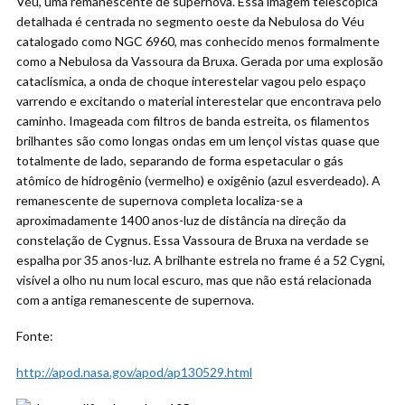
Véu, uma remanescente de supernova. Essa imagem telescópica
detalhada é centrada no segmento oeste da Nebulosa do Véu
catalogado como NGC 6960, mas conhecido menos formalmente
como a Nebulosa da Vassoura da Bruxa. Gerada por uma explosão
cataclísmica, a onda de choque interestelar vagou pelo espaço
varrendo e excitando o material interestelar que encontrava pelo
caminho. Imageada com filtros de banda estreita, os filamentos
brilhantes são como longas ondas em um lençol vistas quase que
totalmente de lado, separando de forma espetacular o gás
atômico de hidrogênio (vermelho) e oxigênio (azul esverdeado). A
remanescente de supernova completa localiza-se a
aproximadamente 1400 anos-luz de distância na direção da
constelação de Cygnus. Essa Vassoura de Bruxa na verdade se
espalha por 35 anos-luz. A brilhante estrela no frame é a 52 Cygni,
visível a olho nu num local escuro, mas que não está relacionada
com a antiga remanescente de supernova.
Fonte:
http://apod.nasa.gov/apod/ap130529.html