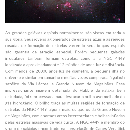
As grandes galáxias espirais normalmente são vistas em toda a
sua glória. Seus jovens aglomerados de estrelas azuis e as regiões
rosadas de formação de estrelas varrendo seus braços espirais
são garantia de atração especial. Porém pequenas galáxias
irregulares também formam estrelas, como a a NGC 4449
localizada a aproximadamente 12 milhões de anos-luz de distância.
Com menos de 20000 anos-luz de diâmetro, a pequena ilha no
universo é similar em tamanho e muitas vezes comparada à galáxia
satélite da Via Láctea, a Grande Nuvem de Magalhães. Essa
impressionante imagem detalhada do Hubble da galáxia bem
estudada, foi reprocessada para destacar o brilho avermelhado do
gás hidrogênio. O brilho traça as muitas regiões de formação de
estrelas da NGC 4449, alguns maiores que os da Grande Nuvem
de Magalhães, com enormes arcos interestelares e bolhas infladas
pelas estrelas massivas de vida curta . A NGC 4449 é membro do
grupo de galáxias encontrado na constelação de Canes Venatiici.