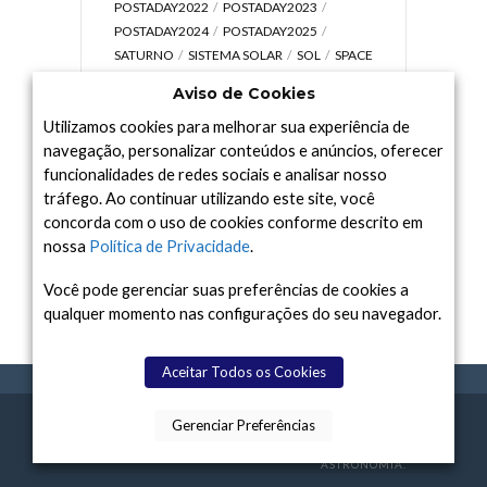
POSTADAY2022
POSTADAY2023
POSTADAY2024
POSTADAY2025
SATURNO
SISTEMA SOLAR
SOL
SPACE
TODAY TV
TELESCÓPIOS
TERRA
Aviso de Cookies
UNIVERSO
VÍDEO
Utilizamos cookies para melhorar sua experiência de
navegação, personalizar conteúdos e anúncios, oferecer
funcionalidades de redes sociais e analisar nosso
tráfego. Ao continuar utilizando este site, você
Arquivo
concorda com o uso de cookies conforme descrito em
Arquivo
nossa
Política de Privacidade
.
Você pode gerenciar suas preferências de cookies a
qualquer momento nas configurações do seu navegador.
Aceitar Todos os Cookies
Gerenciar Preferências
SPACE TODAY
, 2015-2026.
POLÍTICA DE
SOBR
TERMOS
CONTATO
FEITO COM
À
PRIVACIDADE
E NÓS
DE USO
ASTRONOMIA.