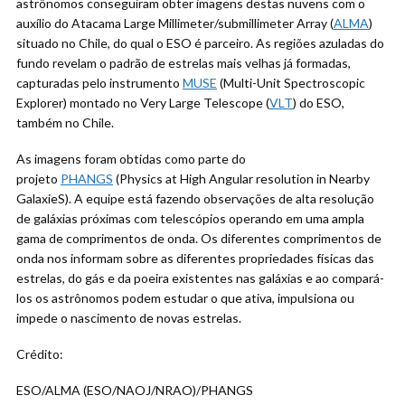
astrônomos conseguiram obter imagens destas nuvens com o
auxílio do Atacama Large Millimeter/submillimeter Array (
ALMA
)
situado no Chile, do qual o ESO é parceiro. As regiões azuladas do
fundo revelam o padrão de estrelas mais velhas já formadas,
capturadas pelo instrumento
MUSE
(Multi-Unit Spectroscopic
Explorer) montado no Very Large Telescope (
VLT
) do ESO,
também no Chile.
As imagens foram obtidas como parte do
projeto
PHANGS
(Physics at High Angular resolution in Nearby
GalaxieS). A equipe está fazendo observações de alta resolução
de galáxias próximas com telescópios operando em uma ampla
gama de comprimentos de onda. Os diferentes comprimentos de
onda nos informam sobre as diferentes propriedades físicas das
estrelas, do gás e da poeira existentes nas galáxias e ao compará-
los os astrônomos podem estudar o que ativa, impulsiona ou
impede o nascimento de novas estrelas.
Crédito:
ESO/ALMA (ESO/NAOJ/NRAO)/PHANGS