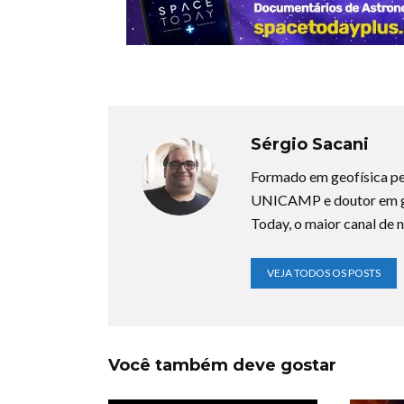
Sérgio Sacani
Formado em geofísica pe
UNICAMP e doutor em ge
Today, o maior canal de n
VEJA TODOS OS POSTS
Você também deve gostar