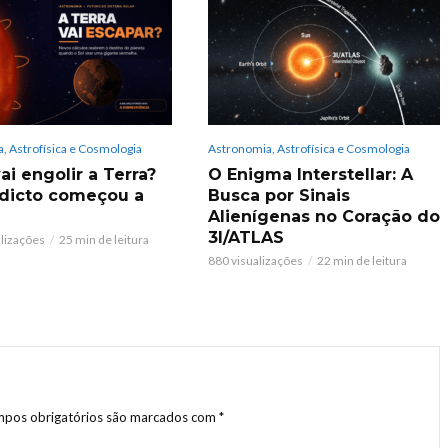
, Astrofísica e Cosmologia
Astronomia, Astrofísica e Cosmologia
ai engolir a Terra?
O Enigma Interstellar: A
dicto começou a
Busca por Sinais
Alienígenas no Coração do
3I/ATLAS
alizações
25 min de leitura
880 visualizações
22 min de leitura
pos obrigatórios são marcados com
*