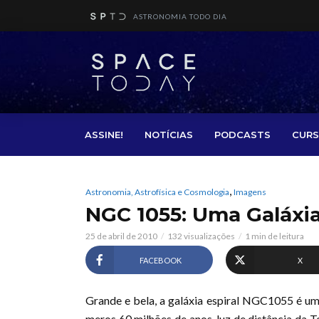
ASTRONOMIA TODO DIA
ASSINE!
NOTÍCIAS
PODCASTS
CURS
,
Astronomia, Astrofísica e Cosmologia
Imagens
NGC 1055: Uma Galáxi
25 de abril de 2010
132 visualizações
1 min de leitura
FACEBOOK
X
Grande e bela, a galáxia espiral NGC1055 é u
meros 60 milhões de anos-luz de distância da Te