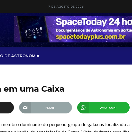
7 DE AGOSTO DE 2026
O DE ASTRONOMIA
a em uma Caixa
EMAIL
WHATSAPP
m membro dominante do pequeno grupo de galáxias localizado a
rra na direção da constelação de Cetus. Vista de frente essa ilha