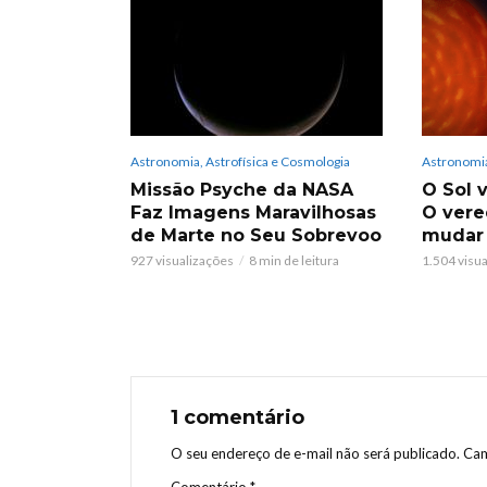
Astronomia, Astrofísica e Cosmologia
Astronomia
Missão Psyche da NASA
O Sol v
Faz Imagens Maravilhosas
O vere
de Marte no Seu Sobrevoo
mudar
927 visualizações
8 min de leitura
1.504 visu
1 comentário
O seu endereço de e-mail não será publicado.
Cam
Comentário
*