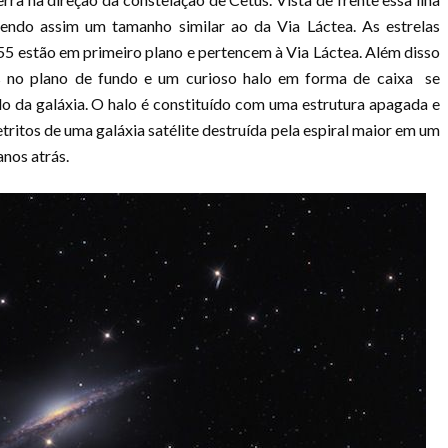
tendo assim um tamanho similar ao da Via Láctea. As estrelas
 estão em primeiro plano e pertencem à Via Láctea. Além disso
 no plano de fundo e um curioso halo em forma de caixa se
 da galáxia. O halo é constituído com uma estrutura apagada e
tritos de uma galáxia satélite destruída pela espiral maior em um
anos atrás.