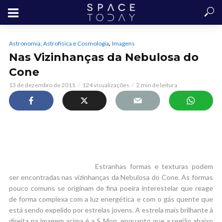
,
Astronomia, Astrofísica e Cosmologia
Imagens
Nas Vizinhanças da Nebulosa do
Cone
13 de dezembro de 2011
124 visualizações
2 min de leitura
Estranhas formas e texturas podem
ser encontradas nas vizinhanças da Nebulosa do Cone. As formas
pouco comuns se originam de fina poeira interestelar que reage
de forma complexa com a luz energética e com o gás quente que
está sendo expelido por estrelas jovens. A estrela mais brilhante à
direita na imagem acima é a S Mon, enquanto que a região abaixo