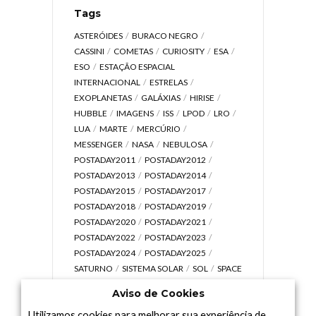
Tags
ASTERÓIDES
BURACO NEGRO
CASSINI
COMETAS
CURIOSITY
ESA
ESO
ESTAÇÃO ESPACIAL
INTERNACIONAL
ESTRELAS
EXOPLANETAS
GALÁXIAS
HIRISE
HUBBLE
IMAGENS
ISS
LPOD
LRO
LUA
MARTE
MERCÚRIO
MESSENGER
NASA
NEBULOSA
POSTADAY2011
POSTADAY2012
POSTADAY2013
POSTADAY2014
POSTADAY2015
POSTADAY2017
POSTADAY2018
POSTADAY2019
POSTADAY2020
POSTADAY2021
POSTADAY2022
POSTADAY2023
POSTADAY2024
POSTADAY2025
SATURNO
SISTEMA SOLAR
SOL
SPACE
TODAY TV
TELESCÓPIOS
TERRA
Aviso de Cookies
UNIVERSO
VÍDEO
Utilizamos cookies para melhorar sua experiência de