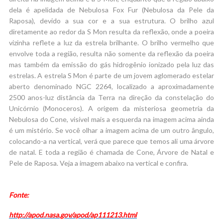
dela é apelidada de Nebulosa Fox Fur (Nebulosa da Pele da
Raposa), devido a sua cor e a sua estrutura. O brilho azul
diretamente ao redor da S Mon resulta da reflexão, onde a poeira
vizinha reflete a luz da estrela brilhante. O brilho vermelho que
envolve toda a região, resulta não somente da reflexão da poeira
mas também da emissão do gás hidrogênio ionizado pela luz das
estrelas. A estrela S Mon é parte de um jovem aglomerado estelar
aberto denominado NGC 2264, localizado a aproximadamente
2500 anos-luz distância da Terra na direção da constelação do
Unicórnio (Monoceros). A origem da misteriosa geometria da
Nebulosa do Cone, visível mais a esquerda na imagem acima ainda
é um mistério. Se você olhar a imagem acima de um outro ângulo,
colocando-a na vertical, verá que parece que temos ali uma árvore
de natal. E toda a região é chamada de Cone, Árvore de Natal e
Pele de Raposa. Veja a imagem abaixo na vertical e confira.
Fonte:
http://apod.nasa.gov/apod/ap111213.html