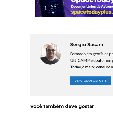
Sérgio Sacani
Formado em geofísica pe
UNICAMP e doutor em ge
Today, o maior canal de n
VEJA TODOS OS POSTS
Você também deve gostar