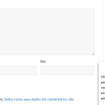
Site
Ut
pe
re
es
em
am.
Saiba como seus dados em comentários são