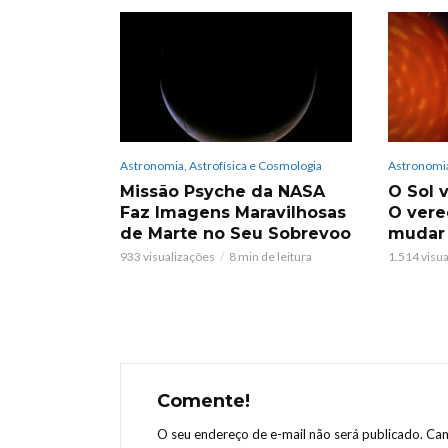
Astronomia, Astrofísica e Cosmologia
Astronomia
Missão Psyche da NASA
O Sol v
Faz Imagens Maravilhosas
O vere
de Marte no Seu Sobrevoo
mudar
933 visualizações
8 min de leitura
1.514 visu
Comente!
O seu endereço de e-mail não será publicado.
Cam