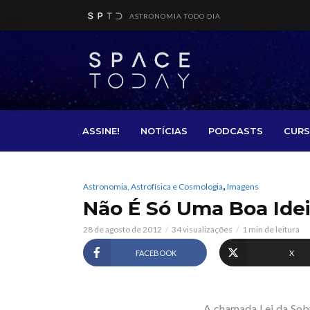
ASTRONOMIA TODO DIA
ASSINE!
NOTÍCIAS
PODCASTS
CURS
,
Astronomia, Astrofísica e Cosmologia
Imagens
Não É Só Uma Boa Idei
28 de agosto de 2012
34 visualizações
1 min de leitura
FACEBOOK
X
A chamada Lei da Sob