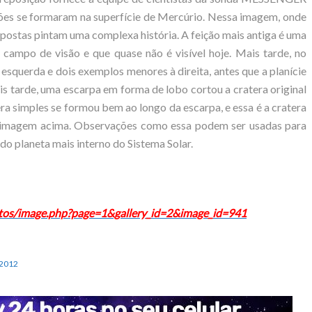
ões se formaram na superfície de Mercúrio. Nessa imagem, onde
epostas pintam uma complexa história. A feição mais antiga é uma
 campo de visão e que quase não é visível hoje. Mais tarde, no
esquerda e dois exemplos menores à direita, antes que a planície
is tarde, uma escarpa em forma de lobo cortou a cratera original
era simples se formou bem ao longo da escarpa, e essa é a cratera
a imagem acima. Observações como essa podem ser usadas para
do planeta mais interno do Sistema Solar.
hotos/image.php?page=1&gallery_id=2&image_id=941
2012