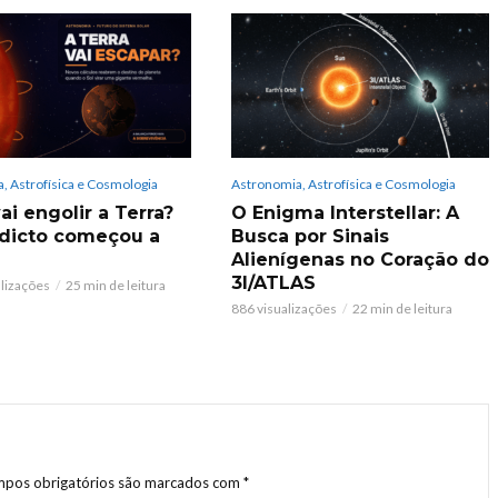
, Astrofísica e Cosmologia
Astronomia, Astrofísica e Cosmologia
ai engolir a Terra?
O Enigma Interstellar: A
dicto começou a
Busca por Sinais
Alienígenas no Coração do
3I/ATLAS
alizações
25 min de leitura
886 visualizações
22 min de leitura
pos obrigatórios são marcados com
*