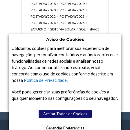
POSTADAY2018
POSTADAY2019
POSTADAY2020
POSTADAY2021
POSTADAY2022
POSTADAY2023
POSTADAY2024
POSTADAY2025
SATURNO
SISTEMA SOLAR
SOL
SPACE
TODAY TV
TELESCÓPIOS
TERRA
Aviso de Cookies
UNIVERSO
VÍDEO
Utilizamos cookies para melhorar sua experiência de
navegação, personalizar conteúdos e anúncios, oferecer
funcionalidades de redes sociais e analisar nosso
tráfego. Ao continuar utilizando este site, você
Arquivo
concorda com o uso de cookies conforme descrito em
Arquivo
nossa
Política de Privacidade
.
Você pode gerenciar suas preferências de cookies a
qualquer momento nas configurações do seu navegador.
Aceitar Todos os Cookies
Gerenciar Preferências
SPACE TODAY
, 2015-2026.
POLÍTICA DE
SOBR
TERMOS
CONTATO