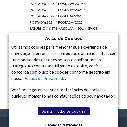
POSTADAY2018
POSTADAY2019
POSTADAY2020
POSTADAY2021
POSTADAY2022
POSTADAY2023
POSTADAY2024
POSTADAY2025
SATURNO
SISTEMA SOLAR
SOL
SPACE
TODAY TV
TELESCÓPIOS
TERRA
Aviso de Cookies
UNIVERSO
VÍDEO
Utilizamos cookies para melhorar sua experiência de
navegação, personalizar conteúdos e anúncios, oferecer
funcionalidades de redes sociais e analisar nosso
tráfego. Ao continuar utilizando este site, você
Arquivo
concorda com o uso de cookies conforme descrito em
Arquivo
nossa
Política de Privacidade
.
Você pode gerenciar suas preferências de cookies a
qualquer momento nas configurações do seu navegador.
Aceitar Todos os Cookies
Gerenciar Preferências
SPACE TODAY
, 2015-2026.
POLÍTICA DE
SOBR
TERMOS
CONTATO