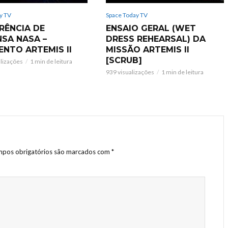
y TV
Space Today TV
RÊNCIA DE
ENSAIO GERAL (WET
NSA NASA –
DRESS REHEARSAL) DA
ENTO ARTEMIS II
MISSÃO ARTEMIS II
[SCRUB]
alizações
1 min de leitura
939 visualizações
1 min de leitura
pos obrigatórios são marcados com
*