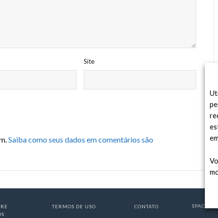
Site
Ut
pe
re
es
em
am.
Saiba como seus dados em comentários são
Vo
mo
SPACE TO
BRE
TERMOS DE USO
CONTATO
ÓS