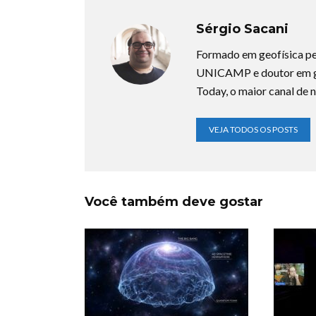
Sérgio Sacani
Formado em geofísica pe
UNICAMP e doutor em ge
Today, o maior canal de n
VEJA TODOS OS POSTS
Você também deve gostar