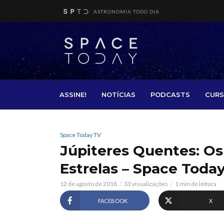
ASTRONOMIA TODO DIA
ASSINE!
NOTÍCIAS
PODCASTS
CURS
Space Today TV
Júpiteres Quentes: O
Estrelas – Space Toda
12 de agosto de 2018
33 visualizações
1 min de leitura
FACEBOOK
X