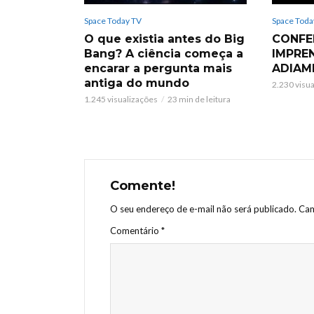
Space Today TV
Space Toda
O que existia antes do Big
CONFE
Bang? A ciência começa a
IMPRE
encarar a pergunta mais
ADIAM
antiga do mundo
2.230 visu
1.245 visualizações
23 min de leitura
Comente!
O seu endereço de e-mail não será publicado.
Cam
Comentário
*