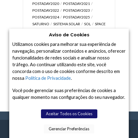
POSTADAY2020
POSTADAY2021
POSTADAY2022
POSTADAY2023
POSTADAY2024
POSTADAY2025
SATURNO
SISTEMA SOLAR
SOL
SPACE
TODAY TV
TELESCÓPIOS
TERRA
Aviso de Cookies
UNIVERSO
VÍDEO
Utilizamos cookies para melhorar sua experiência de
navegação, personalizar conteúdos e anúncios, oferecer
funcionalidades de redes sociais e analisar nosso
tráfego. Ao continuar utilizando este site, você
Arquivo
concorda com o uso de cookies conforme descrito em
Arquivo
nossa
Política de Privacidade
.
Você pode gerenciar suas preferências de cookies a
qualquer momento nas configurações do seu navegador.
Aceitar Todos os Cookies
Gerenciar Preferências
SPACE TODAY
, 2015-2026.
POLÍTICA DE
SOBR
TERMOS
CONTATO
FEITO COM
À
PRIVACIDADE
E NÓS
DE USO