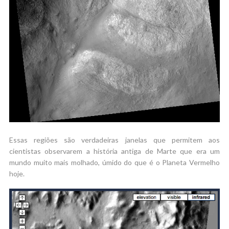
Essas regiões são verdadeiras janelas que permitem aos
cientistas observarem a história antiga de Marte que era um
mundo muito mais molhado, úmido do que é o Planeta Vermelho
hoje.