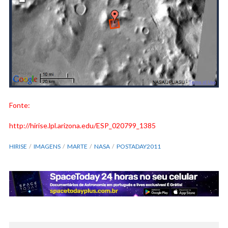
Fonte:
http://hirise.lpl.arizona.edu/ESP_020799_1385
HIRISE
IMAGENS
MARTE
NASA
POSTADAY2011