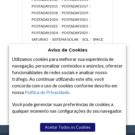
POSTADAY2015
POSTADAY2017
POSTADAY2018
POSTADAY2019
POSTADAY2020
POSTADAY2021
POSTADAY2022
POSTADAY2023
POSTADAY2024
POSTADAY2025
SATURNO
SISTEMA SOLAR
SOL
SPACE
TODAY TV
TELESCÓPIOS
TERRA
Aviso de Cookies
UNIVERSO
VÍDEO
Utilizamos cookies para melhorar sua experiência de
navegação, personalizar conteúdos e anúncios, oferecer
funcionalidades de redes sociais e analisar nosso
tráfego. Ao continuar utilizando este site, você
Arquivo
concorda com o uso de cookies conforme descrito em
Arquivo
nossa
Política de Privacidade
.
Você pode gerenciar suas preferências de cookies a
qualquer momento nas configurações do seu navegador.
Aceitar Todos os Cookies