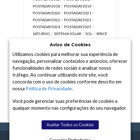
POSTADAY2018
POSTADAY2019
POSTADAY2020
POSTADAY2021
POSTADAY2022
POSTADAY2023
POSTADAY2024
POSTADAY2025
SATURNO
SISTEMA SOLAR
SOL
SPACE
TODAY TV
TELESCÓPIOS
TERRA
Aviso de Cookies
UNIVERSO
VÍDEO
Utilizamos cookies para melhorar sua experiência de
navegação, personalizar conteúdos e anúncios, oferecer
funcionalidades de redes sociais e analisar nosso
tráfego. Ao continuar utilizando este site, você
Arquivo
concorda com o uso de cookies conforme descrito em
Arquivo
nossa
Política de Privacidade
.
Você pode gerenciar suas preferências de cookies a
qualquer momento nas configurações do seu navegador.
Aceitar Todos os Cookies