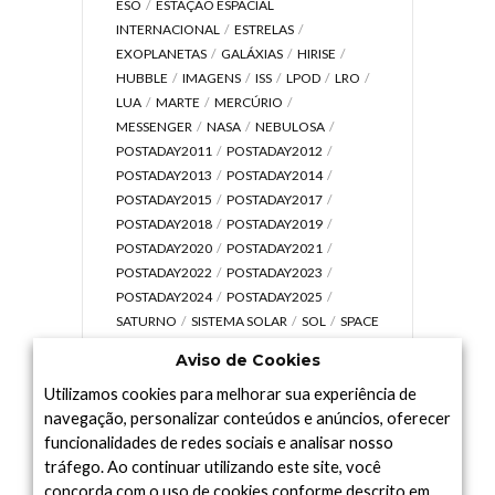
ESO
ESTAÇÃO ESPACIAL
INTERNACIONAL
ESTRELAS
EXOPLANETAS
GALÁXIAS
HIRISE
HUBBLE
IMAGENS
ISS
LPOD
LRO
LUA
MARTE
MERCÚRIO
MESSENGER
NASA
NEBULOSA
POSTADAY2011
POSTADAY2012
POSTADAY2013
POSTADAY2014
POSTADAY2015
POSTADAY2017
POSTADAY2018
POSTADAY2019
POSTADAY2020
POSTADAY2021
POSTADAY2022
POSTADAY2023
POSTADAY2024
POSTADAY2025
SATURNO
SISTEMA SOLAR
SOL
SPACE
TODAY TV
TELESCÓPIOS
TERRA
Aviso de Cookies
UNIVERSO
VÍDEO
Utilizamos cookies para melhorar sua experiência de
navegação, personalizar conteúdos e anúncios, oferecer
funcionalidades de redes sociais e analisar nosso
tráfego. Ao continuar utilizando este site, você
Arquivo
concorda com o uso de cookies conforme descrito em