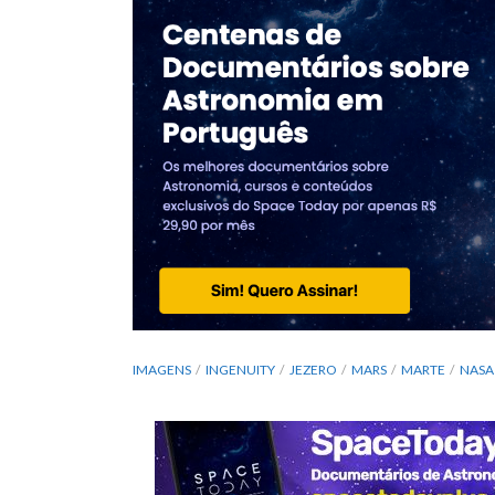
IMAGENS
INGENUITY
JEZERO
MARS
MARTE
NASA