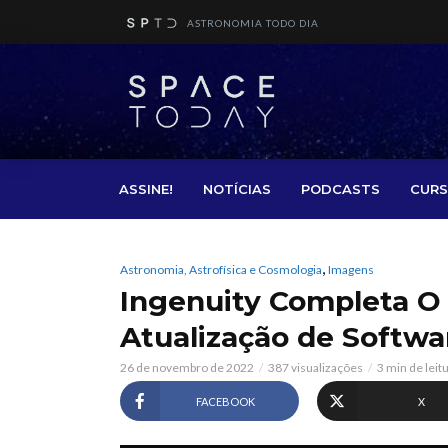
ASTRONOMIA TODO DIA
ASSINE!
NOTÍCIAS
PODCASTS
CURS
,
Astronomia, Astrofísica e Cosmologia
Imagens
Ingenuity Completa 
Atualização de Softwa
26 de novembro de 2022
387 visualizações
3 min de leit
FACEBOOK
X