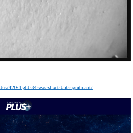
atus/420/flight-34-was-short-but-significant/