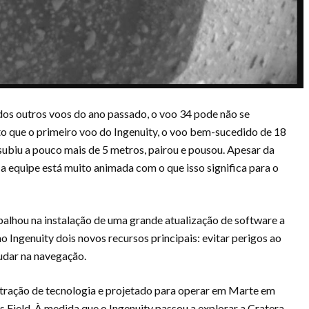
s outros voos do ano passado, o voo 34 pode não se
to que o primeiro voo do Ingenuity, o voo bem-sucedido de 18
ubiu a pouco mais de 5 metros, pairou e pousou. Apesar da
 a equipe está muito animada com o que isso significa para o
balhou na instalação de uma grande atualização de software a
o Ingenuity dois novos recursos principais: evitar perigos ao
judar na navegação.
ração de tecnologia e projetado para operar em Marte em
 Field. À medida que o Ingenuity passou a explorar a Cratera