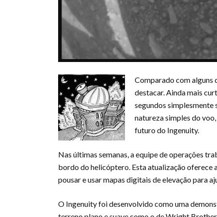
Comparado com alguns do
destacar. Ainda mais cur
segundos simplesmente s
natureza simples do voo,
futuro do Ingenuity.
Nas últimas semanas, a equipe de operações tra
bordo do helicóptero. Esta atualização oferece a
pousar e usar mapas digitais de elevação para a
O Ingenuity foi desenvolvido como uma demonst
terreno plano e suave como o de Wright Brothers