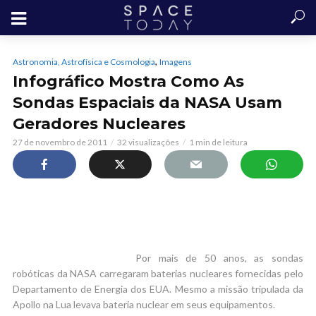
,
Astronomia, Astrofísica e Cosmologia
Imagens
Infográfico Mostra Como As
Sondas Espaciais da NASA Usam
Geradores Nucleares
27 de novembro de 2011
32 visualizações
1 min de leitura
Por mais de 50 anos, as sondas
robóticas da NASA carregaram baterias nucleares fornecidas pelo
Departamento de Energia dos EUA. Mesmo a missão tripulada da
Apollo na Lua levava bateria nuclear em seus equipamentos.