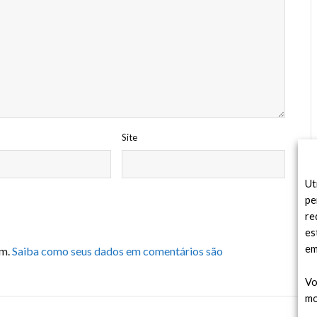
Site
Ut
pe
re
es
em
am.
Saiba como seus dados em comentários são
Vo
mo