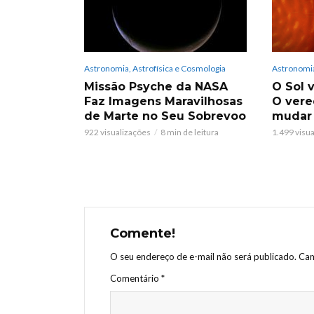
Astronomia, Astrofísica e Cosmologia
Astronomia
Missão Psyche da NASA
O Sol v
Faz Imagens Maravilhosas
O vere
de Marte no Seu Sobrevoo
mudar
922 visualizações
8 min de leitura
1.499 visu
Comente!
O seu endereço de e-mail não será publicado.
Cam
Comentário
*