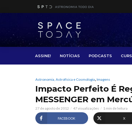
ASTRONOMIA TODO DIA
ASSINE!
NOTÍCIAS
PODCASTS
CURS
,
Astronomia, Astrofísica e Cosmologia
Imagens
Impacto Perfeito É Re
MESSENGER em Mercú
27 de agosto de 2012
47 visualizações
1 min de leitura
FACEBOOK
X