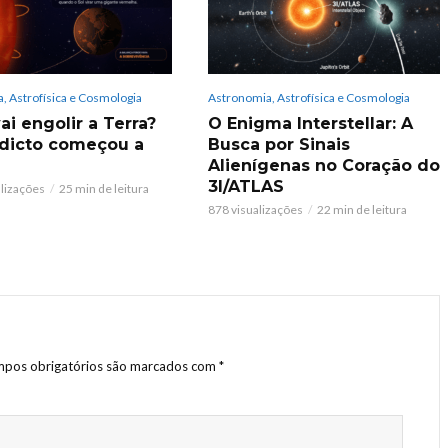
, Astrofísica e Cosmologia
Astronomia, Astrofísica e Cosmologia
ai engolir a Terra?
O Enigma Interstellar: A
dicto começou a
Busca por Sinais
Alienígenas no Coração do
3I/ATLAS
alizações
25 min de leitura
878 visualizações
22 min de leitura
pos obrigatórios são marcados com
*