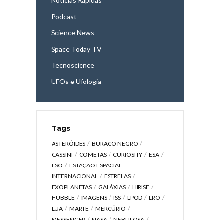
Notícias Rápidas
Podcast
Science News
Space Today TV
Tecnoscience
UFOs e Ufologia
Tags
ASTERÓIDES
BURACO NEGRO
CASSINI
COMETAS
CURIOSITY
ESA
ESO
ESTAÇÃO ESPACIAL
INTERNACIONAL
ESTRELAS
EXOPLANETAS
GALÁXIAS
HIRISE
HUBBLE
IMAGENS
ISS
LPOD
LRO
LUA
MARTE
MERCÚRIO
MESSENGER
NASA
NEBULOSA