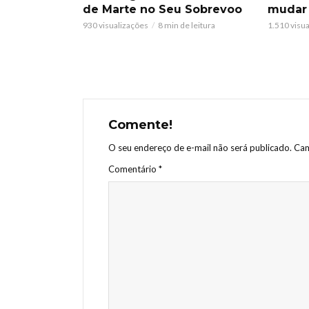
de Marte no Seu Sobrevoo
mudar
930 visualizações
8 min de leitura
1.510 visu
Comente!
O seu endereço de e-mail não será publicado.
Cam
Comentário
*