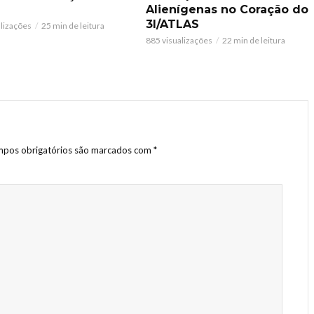
Alienígenas no Coração do
3I/ATLAS
alizações
25 min de leitura
885 visualizações
22 min de leitura
pos obrigatórios são marcados com
*