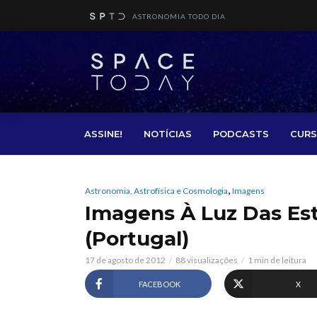
ASTRONOMIA TODO DIA
ASSINE!
NOTÍCIAS
PODCASTS
CURS
,
Astronomia, Astrofísica e Cosmologia
Imagens
Imagens À Luz Das Est
(Portugal)
17 de agosto de 2012
88 visualizações
1 min de leitura
FACEBOOK
X