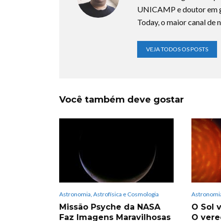
UNICAMP e doutor em ge
Today, o maior canal de n
VEJA TODOS OS POSTS
Você também deve gostar
Astronomia, Astrofísica e Cosmologia
Astronomia
Missão Psyche da NASA
O Sol v
Faz Imagens Maravilhosas
O vere