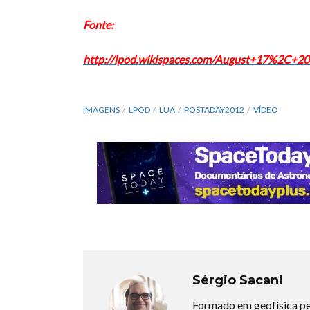
Fonte:
http://lpod.wikispaces.com/August+17%2C+2
IMAGENS
LPOD
LUA
POSTADAY2012
VÍDEO
Sérgio Sacani
Formado em geofísica pe