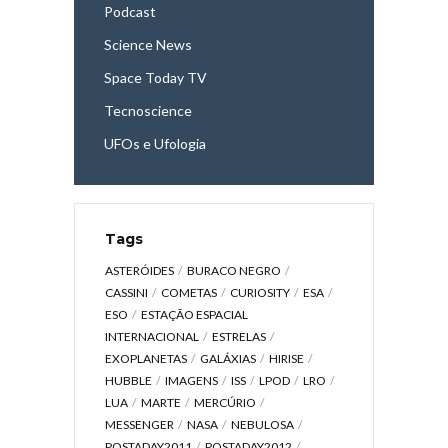
Podcast
Science News
Space Today TV
Tecnoscience
UFOs e Ufologia
Tags
ASTERÓIDES
BURACO NEGRO
CASSINI
COMETAS
CURIOSITY
ESA
ESO
ESTAÇÃO ESPACIAL
INTERNACIONAL
ESTRELAS
EXOPLANETAS
GALÁXIAS
HIRISE
HUBBLE
IMAGENS
ISS
LPOD
LRO
LUA
MARTE
MERCÚRIO
MESSENGER
NASA
NEBULOSA
POSTADAY2011
POSTADAY2012