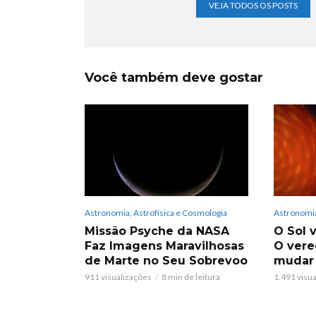
VEJA TODOS OS POSTS
Você também deve gostar
Astronomia, Astrofísica e Cosmologia
Astronomia
Missão Psyche da NASA
O Sol v
Faz Imagens Maravilhosas
O vere
de Marte no Seu Sobrevoo
mudar
911 visualizações
8 min de leitura
1.491 visu