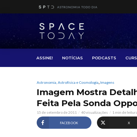
ASTRONOMIA TODO DIA
ASSINE!
NOTÍCIAS
PODCASTS
CURS
,
Astronomia, Astrofísica e Cosmologia
Imagens
Imagem Mostra Detalh
Feita Pela Sonda Oppo
15 de setembro de 2011
40 visualizações
1 min de leitur
FACEBOOK
X