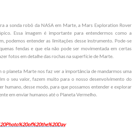
ra a sonda robô da NASA em Marte, a Mars Exploration Rover
ópico. Essa imagem é importante para entendermos como a
im, podemos entender as limitações desse instrumento. Pode-se
equenas fendas e que ela não pode ser movimentada em certas
azer fotos em detalhe das rochas na superfície de Marte.
am o planeta Marte nos faz ver a importância de mandarmos uma
têm o seu valor, fazem muito para o nosso desenvolvimento do
er humano, desse modo, para que possamos entender e explorar
nte em enviar humanos até o Planeta Vermelho.
ars%20Photo%20of%20the%20Day