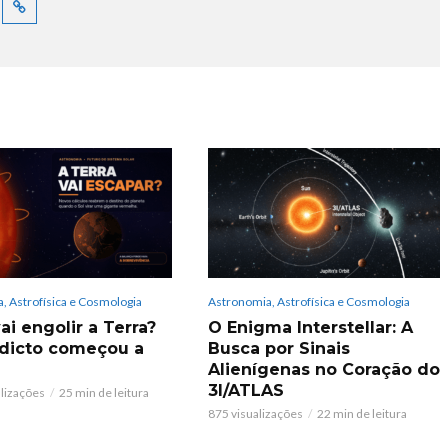
, Astrofísica e Cosmologia
Astronomia, Astrofísica e Cosmologia
ai engolir a Terra?
O Enigma Interstellar: A
dicto começou a
Busca por Sinais
Alienígenas no Coração do
3I/ATLAS
alizações
25 min de leitura
875 visualizações
22 min de leitura