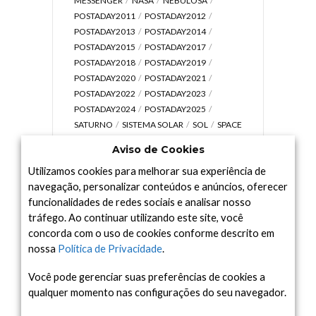
MESSENGER
NASA
NEBULOSA
POSTADAY2011
POSTADAY2012
POSTADAY2013
POSTADAY2014
POSTADAY2015
POSTADAY2017
POSTADAY2018
POSTADAY2019
POSTADAY2020
POSTADAY2021
POSTADAY2022
POSTADAY2023
POSTADAY2024
POSTADAY2025
SATURNO
SISTEMA SOLAR
SOL
SPACE
TODAY TV
TELESCÓPIOS
TERRA
Aviso de Cookies
UNIVERSO
VÍDEO
Utilizamos cookies para melhorar sua experiência de
navegação, personalizar conteúdos e anúncios, oferecer
funcionalidades de redes sociais e analisar nosso
tráfego. Ao continuar utilizando este site, você
Arquivo
concorda com o uso de cookies conforme descrito em
Arquivo
nossa
Política de Privacidade
.
Você pode gerenciar suas preferências de cookies a
qualquer momento nas configurações do seu navegador.