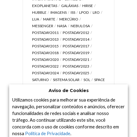
EXOPLANETAS
GALÁXIAS
HIRISE
HUBBLE
IMAGENS
ISS
LPOD
LRO
LUA
MARTE
MERCÚRIO
MESSENGER
NASA
NEBULOSA
POSTADAY2011
POSTADAY2012
POSTADAY2013
POSTADAY2014
POSTADAY2015
POSTADAY2017
POSTADAY2018
POSTADAY2019
POSTADAY2020
POSTADAY2021
POSTADAY2022
POSTADAY2023
POSTADAY2024
POSTADAY2025
SATURNO
SISTEMA SOLAR
SOL
SPACE
TODAY TV
TELESCÓPIOS
TERRA
Aviso de Cookies
UNIVERSO
VÍDEO
Utilizamos cookies para melhorar sua experiência de
navegação, personalizar conteúdos e anúncios, oferecer
funcionalidades de redes sociais e analisar nosso
tráfego. Ao continuar utilizando este site, você
Arquivo
concorda com o uso de cookies conforme descrito em
Arquivo
nossa
Política de Privacidade
.