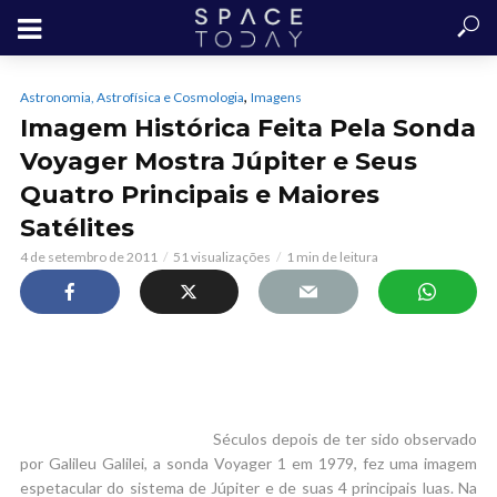
,
Astronomia, Astrofísica e Cosmologia
Imagens
Imagem Histórica Feita Pela Sonda
Voyager Mostra Júpiter e Seus
Quatro Principais e Maiores
Satélites
4 de setembro de 2011
51 visualizações
1 min de leitura
Séculos depois de ter sido observado
por Galileu Galilei, a sonda Voyager 1 em 1979, fez uma imagem
espetacular do sistema de Júpiter e de suas 4 principais luas. Na