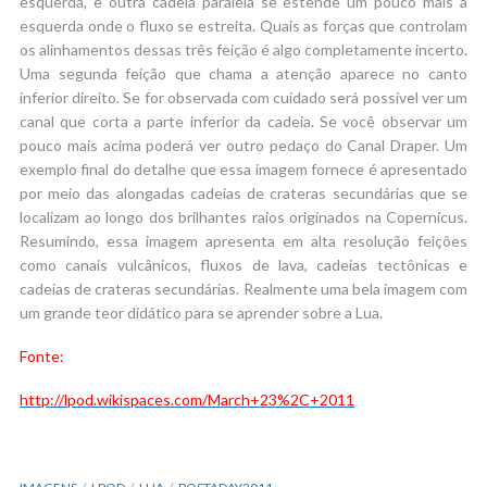
esquerda, e outra cadeia paralela se estende um pouco mais a
esquerda onde o fluxo se estreita. Quais as forças que controlam
os alinhamentos dessas três feição é algo completamente incerto.
Uma segunda feição que chama a atenção aparece no canto
inferior direito. Se for observada com cuidado será possível ver um
canal que corta a parte inferior da cadeia. Se você observar um
pouco mais acima poderá ver outro pedaço do Canal Draper. Um
exemplo final do detalhe que essa imagem fornece é apresentado
por meio das alongadas cadeias de crateras secundárias que se
localizam ao longo dos brilhantes raios originados na Copernicus.
Resumindo, essa imagem apresenta em alta resolução feições
como canais vulcânicos, fluxos de lava, cadeias tectônicas e
cadeias de crateras secundárias. Realmente uma bela imagem com
um grande teor didático para se aprender sobre a Lua.
Fonte:
http://lpod.wikispaces.com/March+23%2C+2011