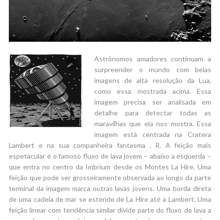
Astrônomos amadores continuam a
surpreender o mundo com belas
imagens de alta resolução da Lua,
como essa mostrada acima. Essa
imagem precisa ser analisada em
detalhe para detectar todas as
maravilhas que ela nos mostra. Essa
imagem está centrada na Cratera
Lambert e na sua companheira fantasma , R. A feição mais
espetacular é o famoso fluxo de lava jovem – abaixo a esquerda –
que entra no centro da Imbrium desde os Montes La Hire. Uma
feição que pode ser grosseiramente observada ao longo da parte
terminal da imagem marca outras lavas jovens. Uma borda direta
de uma cadeia de mar se estende de La Hire até a Lambert. Uma
feição linear com tendência similar divide parte do fluxo de lava a