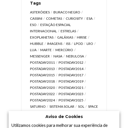
Tags
ASTERÓIDES
BURACO NEGRO
CASSINI
COMETAS
CURIOSITY
ESA
ESO
ESTAÇÃO ESPACIAL
INTERNACIONAL
ESTRELAS
EXOPLANETAS
GALÁXIAS
HIRISE
HUBBLE
IMAGENS
ISS
LPOD
LRO
LUA
MARTE
MERCÚRIO
MESSENGER
NASA
NEBULOSA
POSTADAY2011
POSTADAY2012
POSTADAY2013
POSTADAY2014
POSTADAY2015
POSTADAY2017
POSTADAY2018
POSTADAY2019
POSTADAY2020
POSTADAY2021
POSTADAY2022
POSTADAY2023
POSTADAY2024
POSTADAY2025
SATURNO
SISTEMA SOLAR
SOL
SPACE
TODAY TV
TELESCÓPIOS
TERRA
Aviso de Cookies
UNIVERSO
VÍDEO
Utilizamos cookies para melhorar sua experiência de