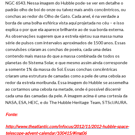
NGC 6543. Nessa imagem do Hubble pode-se ver em detalhe o
padrão olho de boi do onze ou talvez mais anéis concêntricos, ou
conchas ao redor do Olho de Gato. Cada anel, é na verdade a
borda de uma bolha esférica vista aqui projetada no céu – e isso
explica o por que ela aparece brilhante ao de sua borda externa.
As observações sugerem que a estrela ejetou sua massa numa
série de pulsos com intervalos aproximados de 1500 anos. Essas
convulsões criaram as conchas de poeira, cada uma delas
contendo mais massa do que a massa combinada de todos os
planetas do Sistema Solar, e que mesmo assim ainda corresponde
a somente 1% da massa do Sol. Essas conchas concêntricas
criaram uma estrutura de camadas como a pele de uma cebola ao
redor da estrela moribunda. Essa imagem do Hubble se assemelha
ao cortarmos uma cebola na metade, onde é possível discernir
cada uma das camadas da pele. A imagem acima é uma cortesia da
NASA, ESA, HEIC, e do The Hubble Heritage Team, STScI/AURA.
Fonte:
http://www.theatlantic.com/infocus/2012/11/2012-hubble-space-
telescope-advent-calendar/100415/#img06