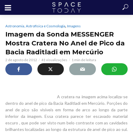
,
Astronomia, Astrofísica e Cosmologia
Imagens
Imagem da Sonda MESSENGER
Mostra Cratera No Anel de Pico da
Bacia Raditladi em Mercúrio
2 de agosto de 2012
41 visualizações
1 min de leitura
A cratera na imagem acima localiza-se
dentro do anel de pico da Bacia Raditladi em Mercúrio. Porções do
anel de pico são visíveis em forma de arco ao longo da parte
inferior da imagem. Essa cratera parece ter escavado material
escuro , que pode ser visto num belo contraste com as cavidades
brilhantes localizadas ao longo da estrutura de anel de pico ao sul.