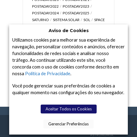
POSTADAY2022
POSTADAY2023
POSTADAY2024
POSTADAY2025
SATURNO
SISTEMA SOLAR
SOL
SPACE
TODAY TV
TELESCÓPIOS
TERRA
Aviso de Cookies
UNIVERSO
VÍDEO
Utilizamos cookies para melhorar sua experiência de
navegação, personalizar conteúdos e anúncios, oferecer
funcionalidades de redes sociais e analisar nosso
tráfego. Ao continuar utilizando este site, você
Arquivo
concorda com o uso de cookies conforme descrito em
Arquivo
nossa
Política de Privacidade
.
Você pode gerenciar suas preferências de cookies a
qualquer momento nas configurações do seu navegador.
Aceitar Todos os Cookies
Gerenciar Preferências
SPACE TODAY
, 2015-2026.
POLÍTICA DE
SOBR
TERMOS
CONTATO
FEITO COM
À
PRIVACIDADE
E NÓS
DE USO
ASTRONOMIA.