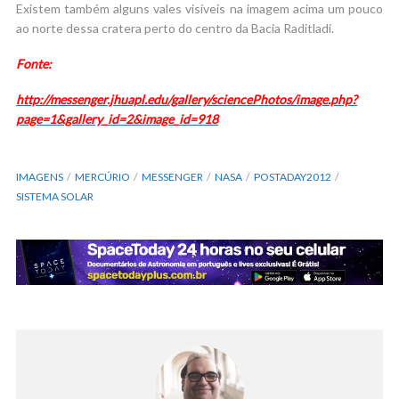
Existem também alguns vales visíveis na imagem acima um pouco
ao norte dessa cratera perto do centro da Bacia Raditladi.
Fonte:
http://messenger.jhuapl.edu/gallery/sciencePhotos/image.php?
page=1&gallery_id=2&image_id=918
IMAGENS
MERCÚRIO
MESSENGER
NASA
POSTADAY2012
SISTEMA SOLAR