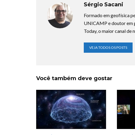
Sérgio Sacani
Formado em geofísica pe
UNICAMP e doutor em ge
Today, o maior canal de n
VEJA TODOS OS POSTS
Você também deve gostar