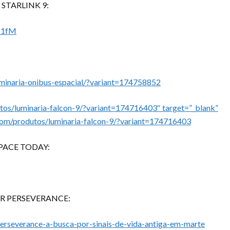
STARLINK 9:
c1fM
minaria-onibus-espacial/?variant=174758852
tos/luminaria-falcon-9/?variant=174716403″ target=”_blank”
com/produtos/luminaria-falcon-9/?variant=174716403
PACE TODAY:
ER PERSEVERANCE:
perseverance-a-busca-por-sinais-de-vida-antiga-em-marte