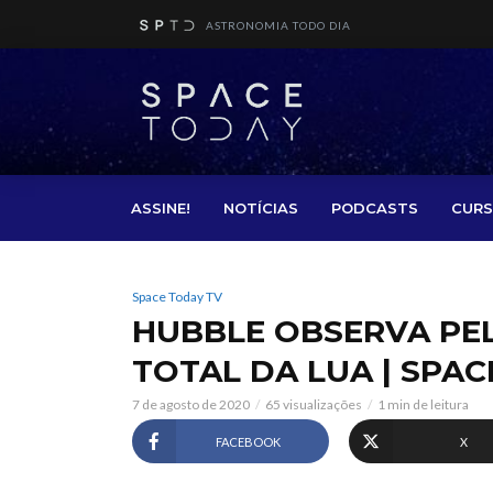
ASTRONOMIA TODO DIA
ASSINE!
NOTÍCIAS
PODCASTS
CURS
Space Today TV
HUBBLE OBSERVA PEL
TOTAL DA LUA | SPAC
7 de agosto de 2020
65 visualizações
1 min de leitura
FACEBOOK
X