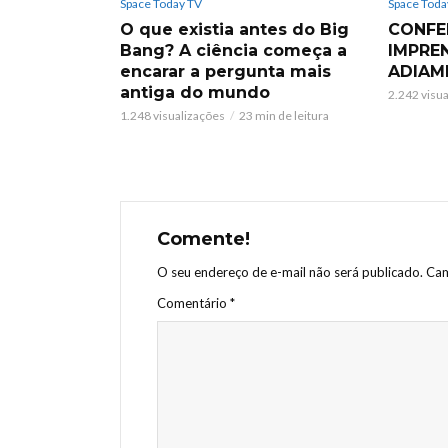
Space Today TV
Space Toda
O que existia antes do Big
CONFE
Bang? A ciência começa a
IMPRE
encarar a pergunta mais
ADIAM
antiga do mundo
2.242 visu
1.248 visualizações
23 min de leitura
Comente!
O seu endereço de e-mail não será publicado.
Cam
Comentário
*