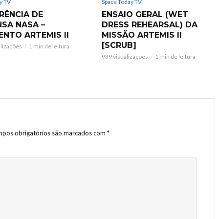
y TV
Space Today TV
RÊNCIA DE
ENSAIO GERAL (WET
NSA NASA –
DRESS REHEARSAL) DA
ENTO ARTEMIS II
MISSÃO ARTEMIS II
[SCRUB]
alizações
1 min de leitura
939 visualizações
1 min de leitura
pos obrigatórios são marcados com
*