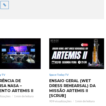
y TV
Space Today TV
RÊNCIA DE
ENSAIO GERAL (WET
NSA NASA –
DRESS REHEARSAL) DA
ENTO ARTEMIS II
MISSÃO ARTEMIS II
[SCRUB]
alizações
1 min de leitura
939 visualizações
1 min de leitura