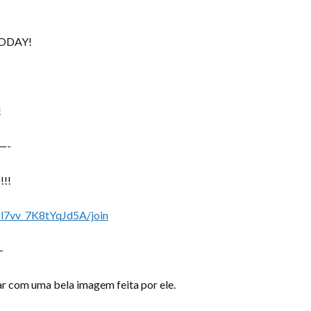
TODAY!
!
—-
!!!
l7vv_7K8tYqJd5A/join
–
 com uma bela imagem feita por ele.