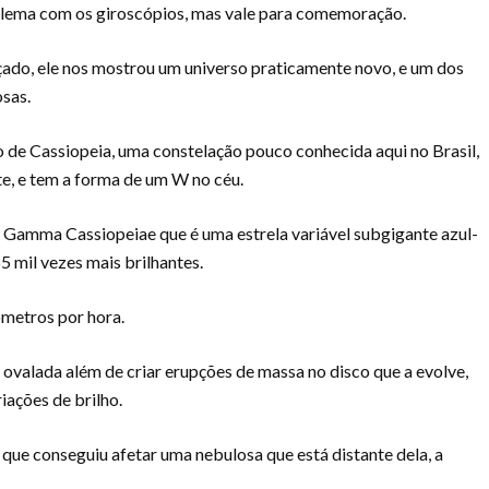
blema com os giroscópios, mas vale para comemoração.
çado, ele nos mostrou um universo praticamente novo, e um dos
osas.
 de Cassiopeia, uma constelação pouco conhecida aqui no Brasil,
te, e tem a forma de um W no céu.
Gamma Cassiopeiae que é uma estrela variável subgigante azul-
5 mil vezes mais brilhantes.
ômetros por hora.
 ovalada além de criar erupções de massa no disco que a evolve,
iações de brilho.
a que conseguiu afetar uma nebulosa que está distante dela, a