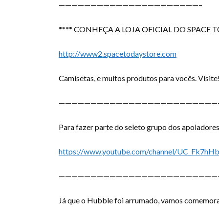
——————————————————————–
**** CONHEÇA A LOJA OFICIAL DO SPACE 
http://www2.spacetodaystore.com
Camisetas, e muitos produtos para vocês. Visite
—————————————————————————
Para fazer parte
do seleto grupo dos apoiadores
https://www.youtube.com/channel/UC_Fk7hHb
—————————————————————————
Já que o Hubble foi arrumado, vamos comemorar