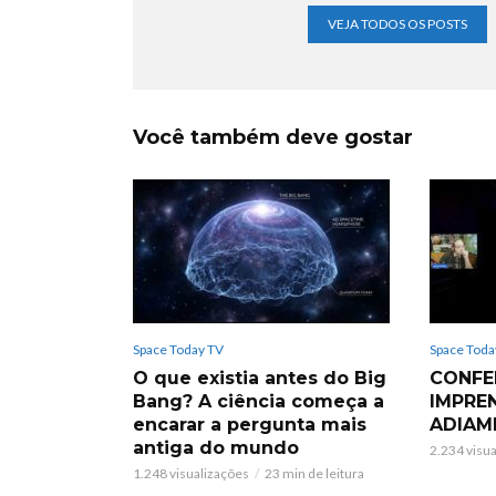
VEJA TODOS OS POSTS
Você também deve gostar
Space Today TV
Space Toda
O que existia antes do Big
CONFE
Bang? A ciência começa a
IMPRE
encarar a pergunta mais
ADIAM
antiga do mundo
2.234 visu
1.248 visualizações
23 min de leitura