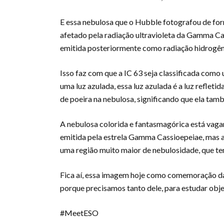
E essa nebulosa que o Hubble fotografou de form
afetado pela radiação ultravioleta da Gamma Ca
emitida posteriormente como radiação hidrogên
Isso faz com que a IC 63 seja classificada com
uma luz azulada, essa luz azulada é a luz refleti
de poeira na nebulosa, significando que ela tam
A nebulosa colorida e fantasmagórica está vagar
emitida pela estrela Gamma Cassioepeiae, mas a I
uma região muito maior de nebulosidade, que tem
Fica aí, essa imagem hoje como comemoração da 
porque precisamos tanto dele, para estudar obje
#MeetESO