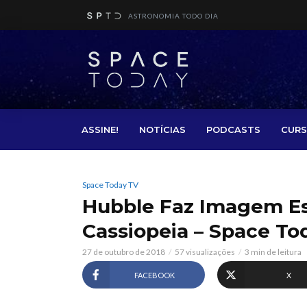
ASTRONOMIA TODO DIA
ASSINE!
NOTÍCIAS
PODCASTS
CURS
Space Today TV
Hubble Faz Imagem Es
Cassiopeia – Space To
27 de outubro de 2018
57 visualizações
3 min de leitura
FACEBOOK
X