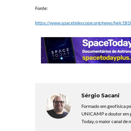
Fonte:
https://www.spacetelescope.org/news/heic181
Sérgio Sacani
Formado em geofísica pe
UNICAMP e doutor em ge
Today, o maior canal de n