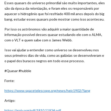
Esses quasars do universo primordial sào muito importantes, eles
são da época da reionização, e foram eles os responsáveis por
aquecer o hidrogênio que foi resfriado 400 mil anos depois do big
bang, estudar esses quasars pode mostrar como isso aconteceu.
Por isso os astrônomos vão adquirir a maior quantidade de
informação possível desses quasar estudando ele com o ALMA,
com o VLT e quem sabe com o James Webb.
Isso vai ajudar a entender como universo se desenvolveu nos
seus primeiros dias de vida, como as galáxias se desenvolveram e
o papel dos buracos negros em todo esse processo.
#Quasar #hubble
Fonte:
https://www.spacetelescope.org/news/heic1902/?lang
Artigo:
https://arxiv.org/pdf/1810.11924.pdf