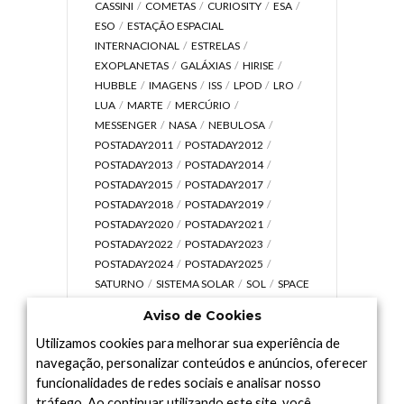
CASSINI
COMETAS
CURIOSITY
ESA
ESO
ESTAÇÃO ESPACIAL
INTERNACIONAL
ESTRELAS
EXOPLANETAS
GALÁXIAS
HIRISE
HUBBLE
IMAGENS
ISS
LPOD
LRO
LUA
MARTE
MERCÚRIO
MESSENGER
NASA
NEBULOSA
POSTADAY2011
POSTADAY2012
POSTADAY2013
POSTADAY2014
POSTADAY2015
POSTADAY2017
POSTADAY2018
POSTADAY2019
POSTADAY2020
POSTADAY2021
POSTADAY2022
POSTADAY2023
POSTADAY2024
POSTADAY2025
SATURNO
SISTEMA SOLAR
SOL
SPACE
TODAY TV
TELESCÓPIOS
TERRA
Aviso de Cookies
UNIVERSO
VÍDEO
Utilizamos cookies para melhorar sua experiência de
navegação, personalizar conteúdos e anúncios, oferecer
funcionalidades de redes sociais e analisar nosso
tráfego. Ao continuar utilizando este site, você