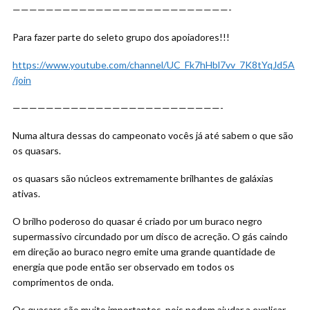
——————————————————————————-
Para fazer parte
do seleto grupo dos apoiadores!!!
https://www.youtube.com/channel/UC_Fk7hHbl7vv_7K8tYqJd5A
/join
—————————————————————————-
Numa altura dessas do campeonato vocês já até sabem o que são
os quasars.
os quasars são núcleos extremamente brilhantes de galáxias
ativas.
O brilho poderoso do quasar é criado por um buraco negro
supermassivo circundado por um disco de acreção. O gás caindo
em direção ao buraco negro emite uma grande quantidade de
energia que pode então ser observado em todos os
comprimentos de onda.
Os quasars são muito importantes, pois podem ajudar a explicar