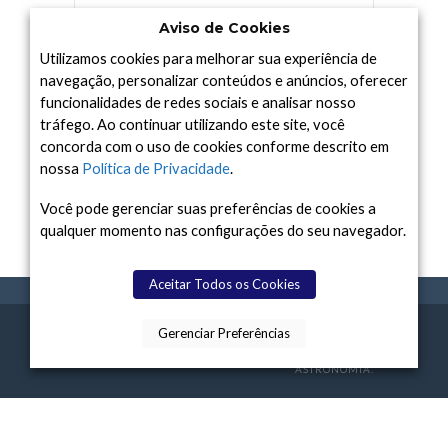
TODAY TV
TELESCÓPIOS
TERRA
Aviso de Cookies
UNIVERSO
VÍDEO
Utilizamos cookies para melhorar sua experiência de
navegação, personalizar conteúdos e anúncios, oferecer
funcionalidades de redes sociais e analisar nosso
tráfego. Ao continuar utilizando este site, você
Arquivo
concorda com o uso de cookies conforme descrito em
Arquivo
nossa
Política de Privacidade
.
Você pode gerenciar suas preferências de cookies a
qualquer momento nas configurações do seu navegador.
Aceitar Todos os Cookies
Gerenciar Preferências
SPACE TODAY
, 2015-2026.
POLÍTICA DE
SOBR
TERMOS
CONTATO
FEITO COM
À
PRIVACIDADE
E NÓS
DE USO
ASTRONOMIA.