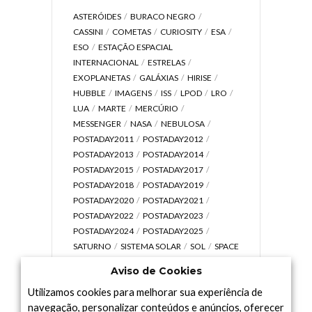
ASTERÓIDES
BURACO NEGRO
CASSINI
COMETAS
CURIOSITY
ESA
ESO
ESTAÇÃO ESPACIAL
INTERNACIONAL
ESTRELAS
EXOPLANETAS
GALÁXIAS
HIRISE
HUBBLE
IMAGENS
ISS
LPOD
LRO
LUA
MARTE
MERCÚRIO
MESSENGER
NASA
NEBULOSA
POSTADAY2011
POSTADAY2012
POSTADAY2013
POSTADAY2014
POSTADAY2015
POSTADAY2017
POSTADAY2018
POSTADAY2019
POSTADAY2020
POSTADAY2021
POSTADAY2022
POSTADAY2023
POSTADAY2024
POSTADAY2025
SATURNO
SISTEMA SOLAR
SOL
SPACE
TODAY TV
TELESCÓPIOS
TERRA
Aviso de Cookies
UNIVERSO
VÍDEO
Utilizamos cookies para melhorar sua experiência de
navegação, personalizar conteúdos e anúncios, oferecer